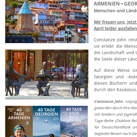
ARMENIEN • GEOR
Menschen und Länd
Wir freuen uns, jetz
April leider ausfalle
Constanze John reis
sie erlebt die Mens
die Landschaft und 
die Seele dieser Län
Auf diese Weise si
Georgien und -Aser
diesen Büchern und
durch den Kaukasus
Constanze John
, Leipzi
geworden durch ihre lite
mit Kindern und Jugendl
Tage-Reihe (DuMont Reis
für Deutschlandfunk un
begleitet Reisen nach Ge