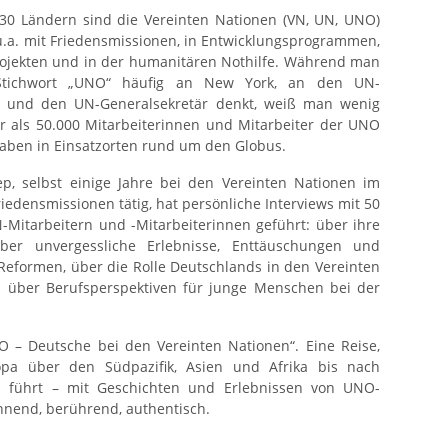
130 Ländern sind die Vereinten Nationen (VN, UN, UNO)
, u.a. mit Friedensmissionen, in Entwicklungsprogrammen,
ojekten und in der humanitären Nothilfe. Während man
tichwort „UNO“ häufig an New York, an den UN-
at und den UN-Generalsekretär denkt, weiß man wenig
r als 50.000 Mitarbeiterinnen und Mitarbeiter der UNO
aben in Einsatzorten rund um den Globus.
ep, selbst einige Jahre bei den Vereinten Nationen im
riedensmissionen tätig, hat persönliche Interviews mit 50
Mitarbeitern und -Mitarbeiterinnen geführt: über ihre
über unvergessliche Erlebnisse, Enttäuschungen und
 Reformen, über die Rolle Deutschlands in den Vereinten
 über Berufsperspektiven für junge Menschen bei der
O – Deutsche bei den Vereinten Nationen“. Eine Reise,
pa über den Südpazifik, Asien und Afrika bis nach
a führt – mit Geschichten und Erlebnissen von UNO-
annend, berührend, authentisch.