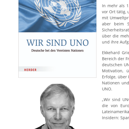
In mehr als 
vor Ort tätig
mit Umweltpr
aber beim S
Sicherheitsr
über die meh
und ihre Aufg
Ekkehard Gri
Bereich der F
deutschen UN-
Motivation, 
Erfolge, über
Nationen und
UNO.
„Wir sind UN
die von Euro
Lateinamerik
Insidern: Sp