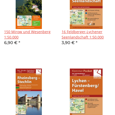
150 Mirow und Wesenberg
16 Feldberger-Lychener
1:50.000
Seenlandschaft 1:50.000
6,90 €
*
3,90 €
*