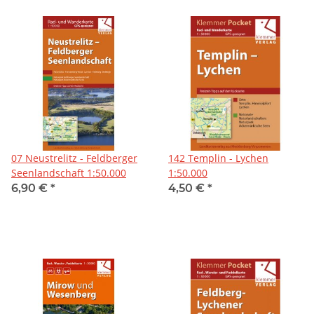
07 Neustrelitz - Feldberger
142 Templin - Lychen
Seenlandschaft 1:50.000
1:50.000
6,90 €
*
4,50 €
*