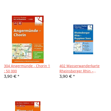
304 Angermünde - Chorin 1
402 Wasserwanderkarte
: 50 000
Rheinsberger Rhin –
Ruppiner Seen 1 : 50 000
3,90 €
*
3,90 €
*