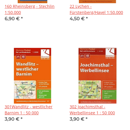
160 Rheinsberg - Stechlin
22 Lychen -
1:50.000
Fürstenberg/Havel 1:50.000
6,90 €
*
4,50 €
*
301Wandlitz - westlicher
302 Joachimsthal -
Barnim 1 : 50 000
Werbellinsee 1 : 50 000
3,90 €
*
3,90 €
*