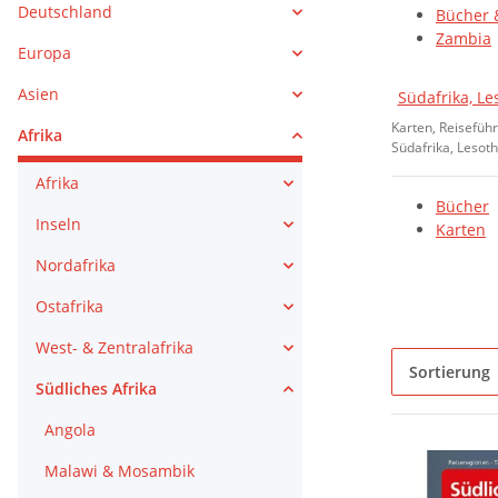
Deutschland
Bücher 
Zambia
Europa
Asien
Südafrika, L
Karten, Reisefüh
Afrika
Südafrika, Lesot
Afrika
Bücher
Inseln
Karten
Nordafrika
Ostafrika
West- & Zentralafrika
Sortierung
Südliches Afrika
Angola
Malawi & Mosambik