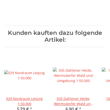
Kunden kauften dazu folgende
Artikel:
029 Nordraum Leipzig
035 Dahlener Heide,
10
1:50.000
Wermsdorfer Wald und
Umgebung 1:50.000
Um
5,79 €
*
6,90 €
*