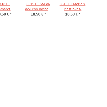
418 ET
0515 ET St-Pol-
0615 ET Morlaix,
amaret,
de-Léon Roscoff,
Plestin-les-
qu'île de
Brignogan-
Grèves,
8,50 €
*
18,50 €
*
18,50 €
*
n 1:25.000
Plage, Île de
Carantec
Batz 1:25.000
1:25.000