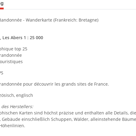
terkarten anzeigen
ng
Randonnée - Wanderkarte (Frankreich: Bretagne)
 Les Abers 1 : 25 000
phique top 25
e randonnée
ouristiques
PS
 randonnée pour découvrir les grands sites de France.
ösisch, englisch
des Herstellers:
phischen Karten sind höchst präzise und enthalten alle Details, d
d, Gebäude einschließlich Schuppen, Wälder, alleinstehende Bäume, 
 Höhenlinien.