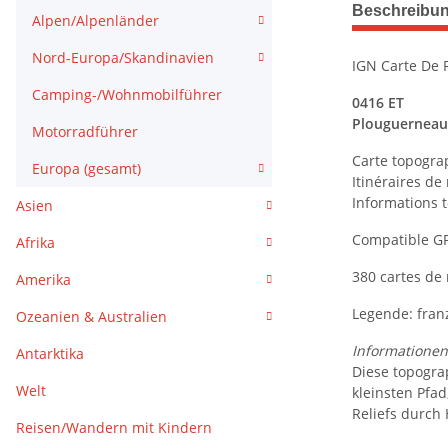
weitere Regis
Beschreibu
Alpen/Alpenländer
Nord-Europa/Skandinavien
IGN Carte De 
Camping-/Wohnmobilführer
0416 ET
Plouguerneau,
Motorradführer
Carte topogra
Europa (gesamt)
Itinéraires d
Informations t
Asien
Compatible G
Afrika
380 cartes de
Amerika
Legende: franz
Ozeanien & Australien
Informationen 
Antarktika
Diese topogra
Welt
kleinsten Pfa
Reliefs durch
Reisen/Wandern mit Kindern