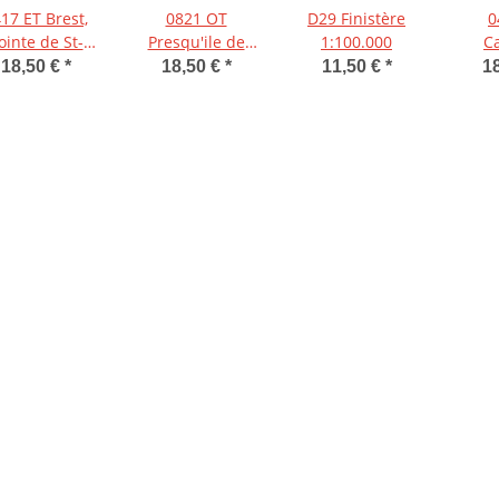
17 ET Brest,
0821 OT
D29 Finistère
0
ointe de St-
Presqu'ile de
1:100.000
C
Mathieu
Quiberon,
Pres
18,50 €
*
18,50 €
*
11,50 €
*
1
1:25.000
Auray, Carnac
Crozo
1:25.000