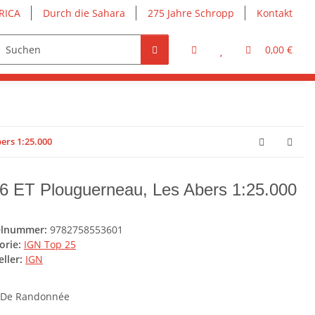
RICA
Durch die Sahara
275 Jahre Schropp
Kontakt
0,00 €
ers 1:25.000
6 ET Plouguerneau, Les Abers 1:25.000
elnummer:
9782758553601
orie:
IGN Top 25
ller:
IGN
 De Randonnée