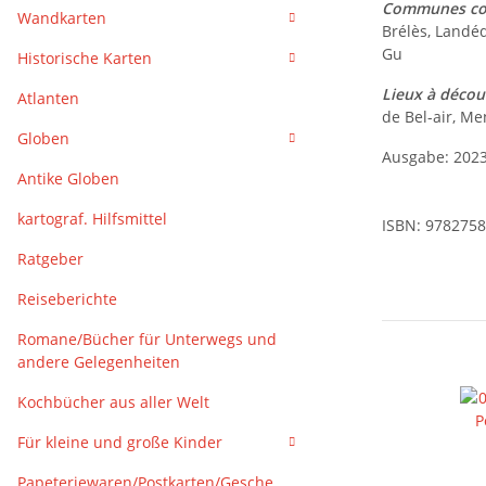
Communes co
Wandkarten
Brélès, Landéd
Gu
Historische Karten
Lieux à décou
Atlanten
de Bel-air, Me
Globen
Ausgabe: 202
Antike Globen
kartograf. Hilfsmittel
ISBN: 978275
Ratgeber
Reiseberichte
Romane/Bücher für Unterwegs und
andere Gelegenheiten
Kochbücher aus aller Welt
Für kleine und große Kinder
Papeteriewaren/Postkarten/Gesche