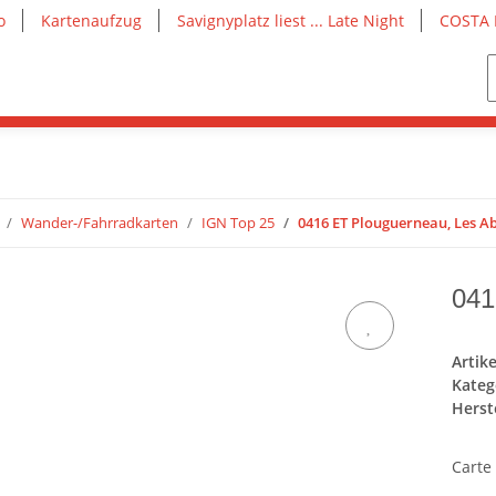
o
Kartenaufzug
Savignyplatz liest ... Late Night
COSTA 
Wander-/Fahrradkarten
IGN Top 25
0416 ET Plouguerneau, Les Ab
041
Artik
Kateg
Herste
Carte