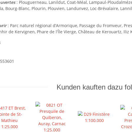
uvertes
: Plouguerneau, Lanildut, Coat-Méal, Lampaul-Ploudalmézea
a, Bourg-Blanc, Plourin, Plouvien, Landunvez, Loc-Brévalaire, Lann
vrir
: Parc naturel régional d’Armorique, Passage du Fromveur, Pres
nhir de Kervignen, Phare de l'Île Vierge, Château de Kerouartz, Ili
3
8553601
Kunden kauften dazu fol