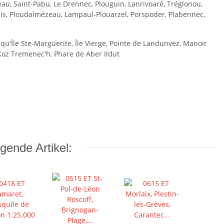
u, Saint-Pabu, Le Drennec, Plouguin, Lanrivoaré, Tréglonou,
ilis, Ploudalmézeau, Lampaul-Plouarzel, Porspoder, Plabennec,
qu'Île Ste-Marguerite, Île Vierge, Pointe de Landunvez, Manoir
z Koz Tremenec'h, Phare de Aber Ildut
gende Artikel: