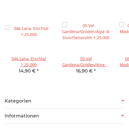
046 Lana, Etschtal
05 Val
0
1:25.000
Gardena/Gröden/Alpe di
Madd
Siusi/Seiseralm 1:25.000
- 
14,90 €
*
16,90 €
*
Kategorien
Informationen