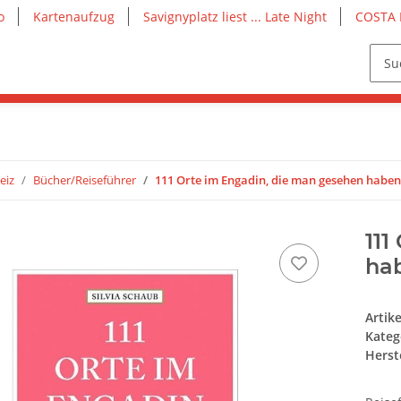
o
Kartenaufzug
Savignyplatz liest ... Late Night
COSTA 
eiz
Bücher/Reiseführer
111 Orte im Engadin, die man gesehen habe
111
ha
Artik
Kateg
Herste