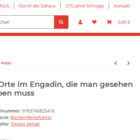
RICA
Durch die Sahara
275 Jahre Schropp
Kontakt
0,00 €
n muss
 Orte im Engadin, die man gesehen
ben muss
elnummer:
9783740825416
orie:
Bücher/Reiseführer
ller:
Emons Verlag