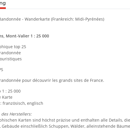
terkarten anzeigen
ung
Randonnée - Wanderkarte (Frankreich: Midi-Pyrénées)
s, Mont-Valier 1 : 25 000
phique top 25
e randonnée
ouristiques
PS
 randonnée pour découvrir les grands sites de France.
 1 : 25 000
e Karte
 französisch, englisch
des Herstellers:
phischen Karten sind höchst präzise und enthalten alle Details, d
d, Gebäude einschließlich Schuppen, Wälder, alleinstehende Bäume, 