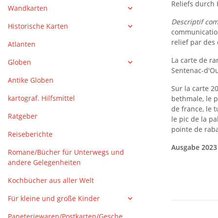
Reliefs durch
Wandkarten
Descriptif com
Historische Karten
communication 
relief par des
Atlanten
La carte de r
Globen
Sentenac-d'Ous
Antike Globen
Sur la carte 2
kartograf. Hilfsmittel
bethmale, le p
de france, le 
Ratgeber
le pic de la pa
pointe de rab
Reiseberichte
Ausgabe 2023
Romane/Bücher für Unterwegs und
andere Gelegenheiten
Kochbücher aus aller Welt
Für kleine und große Kinder
Papeteriewaren/Postkarten/Gesche