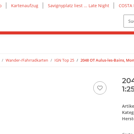
o
Kartenaufzug
Savignyplatz liest ... Late Night
COSTA 
Wander-/Fahrradkarten
IGN Top 25
2048 OT Aulus-les-Bains, Mon
204
1:2
Artik
Kateg
Herste