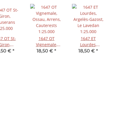
7 OT St-
1647 OT
1647 ET
Giron,
Vignemale,
Lourdes,
userans
Ossau, Arrens,
Argelès-Gazost,
,50 €
*
18,50 €
*
18,50 €
*
:25.000
Cauterests
Le Lavedan
1:25.000
1:25.000