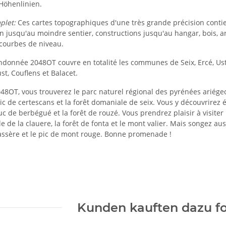
 Höhenlinien.
plet:
Ces cartes topographiques d'une très grande précision contienn
jusqu'au moindre sentier, constructions jusqu'au hangar, bois, arbr
 courbes de niveau.
andonnée 2048OT couvre en totalité les communes de Seix, Ercé, Ust
t, Couflens et Balacet.
048OT, vous trouverez le parc naturel régional des pyrénées ariége
ic de certescans et la forêt domaniale de seix. Vous y découvrirez é
tuc de berbégué et la forêt de rouzé. Vous prendrez plaisir à visiter
le de la clauere, la forêt de fonta et le mont valier. Mais songez aussi
assère et le pic de mont rouge. Bonne promenade !
Kunden kauften dazu fo