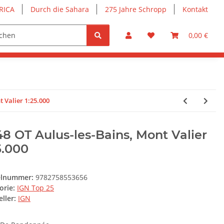
RICA
Durch die Sahara
275 Jahre Schropp
Kontakt
0,00 €
t Valier 1:25.000
8 OT Aulus-les-Bains, Mont Valier
5.000
elnummer:
9782758553656
orie:
IGN Top 25
ller:
IGN