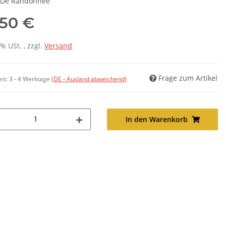
 De Randonnée
,50 €
7% USt. , zzgl.
Versand
Frage zum Artikel
eit:
3 - 4 Werktage
(DE - Ausland abweichend)
In den Warenkorb