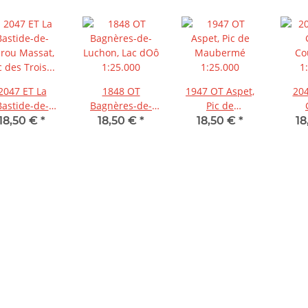
2047 ET La
1848 OT
1947 OT Aspet,
204
Bastide-de-
Bagnères-de-
Pic de
rou Massat,
Luchon, Lac
Maubermé
Co
18,50 €
*
18,50 €
*
18,50 €
*
18
ic des Trois
d'Oô 1:25.000
1:25.000
1
Seigneurs