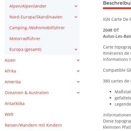
weitere Regis
Beschreib
Alpen/Alpenländer
Nord-Europa/Skandinavien
IGN Carte De 
Camping-/Wohnmobilführer
2048 OT
Aulus-Les-Bain
Motorradführer
Carte topogra
Europa (gesamt)
Itinéraires d
Informations t
Asien
Compatible G
Afrika
380 cartes de
Amerika
Maßstab
Ozeanien & Australien
gefaltet
Antarktika
Legende:
Welt
Informationen 
Diese topogra
Reisen/Wandern mit Kindern
kleinsten Pfa