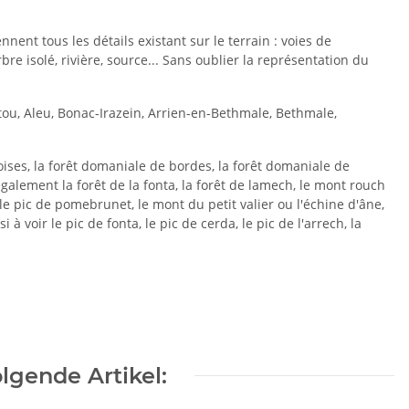
ent tous les détails existant sur le terrain : voies de
e isolé, rivière, source... Sans oublier la représentation du
ou, Aleu, Bonac-Irazein, Arrien-en-Bethmale, Bethmale,
oises, la forêt domaniale de bordes, la forêt domaniale de
galement la forêt de la fonta, la forêt de lamech, le mont rouch
 le pic de pomebrunet, le mont du petit valier ou l'échine d'âne,
 à voir le pic de fonta, le pic de cerda, le pic de l'arrech, la
lgende Artikel: