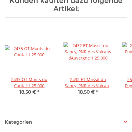
Kunden kauften dazu folgende
Artikel:
2435 OT Monts du
2432 ET Massif du
25
Cantal 1:25.000
Sancy, PNR des Volcans
Puy
d'Auvergne 1:25.000
d'
18,50 €
*
18,50 €
*
Kategorien