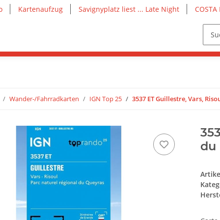
o
Kartenaufzug
Savignyplatz liest ... Late Night
COSTA 
Wander-/Fahrradkarten
IGN Top 25
3537 ET Guillestre, Vars, Ris
353
du 
Artik
Kateg
Herste