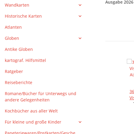
Ausgabe 2026
Wandkarten
Historische Karten
Atlanten
Globen
Antike Globen
kartograf. Hilfsmittel
Ratgeber
Reiseberichte
3
Romane/Bücher für Unterwegs und
Vi
andere Gelegenheiten
Ai
Kochbücher aus aller Welt
Für kleine und große Kinder
Papeteriewaren/Postkarten/Gesche