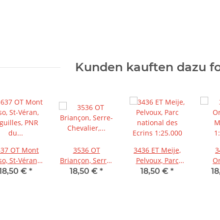
Kunden kauften dazu fo
637 OT Mont
3536 OT
3436 ET Meije,
3
so, St-Véran,
Briançon, Serre-
Pelvoux, Parc
Or
guilles, PNR
Chevalier,
national des
M
18,50 €
*
18,50 €
*
18,50 €
*
18
du Queyras
Montgenèvre
Ecrins 1:25.000
1
1:25.000
1:25.000