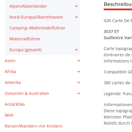
Beschreib
Alpen/Alpenländer
Nord-Europa/Skandinavien
IGN Carte De
Camping-/Wohnmobilführer
3537 ET
Guillestre Var
Motorradführer
Carte topogra
Europa (gesamt)
Itinéraires d
Asien
Informations t
Afrika
Compatible G
Amerika
380 cartes de
Ozeanien & Australien
Legende: franz
Antarktika
Informationen 
Diese topogra
Welt
kleinsten Pfa
Reliefs durch
Reisen/Wandern mit Kindern