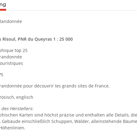
ung
 Randonnée
s Risoul, PNR du Queyras 1 : 25 000
phique top 25
e randonnée
ouristiques
PS
 randonnée pour découvrir les grands sites de France.
ösisch, englisch
des Herstellers:
phischen Karten sind höchst präzise und enthalten alle Details, d
d, Gebäude einschließlich Schuppen, Wälder, alleinstehende Bäume, 
 Höhenlinien.