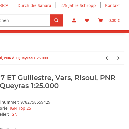
RICA
Durch die Sahara
275 Jahre Schropp
Kontakt
0,00 €
oul, PNR du Queyras 1:25.000
7 ET Guillestre, Vars, Risoul, PNR
Queyras 1:25.000
elnummer:
9782758559429
orie:
IGN Top 25
ller:
IGN