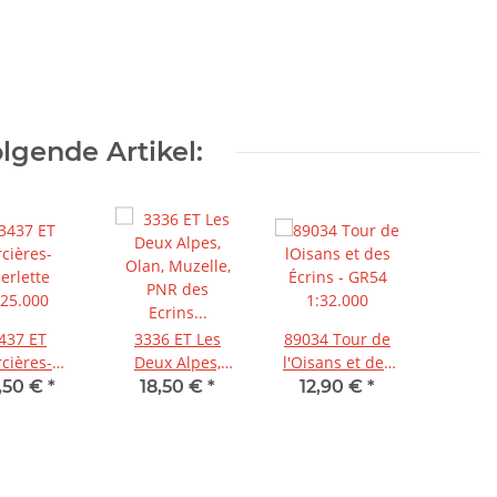
lgende Artikel:
437 ET
3336 ET Les
89034 Tour de
cières-
Deux Alpes,
l'Oisans et des
erlette
Olan, Muzelle,
Écrins - GR54
,50 €
*
18,50 €
*
12,90 €
*
:25.000
PNR des Ecrins
1:32.000
1:25.000