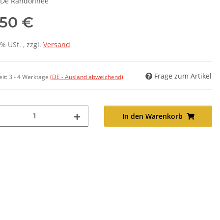
 De Randonnée
,50 €
7% USt. , zzgl.
Versand
Frage zum Artikel
eit:
3 - 4 Werktage
(DE - Ausland abweichend)
In den Warenkorb