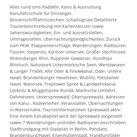
Alles rund ums Paddeln, Kanu & Ausrüstung
Kanufahrschule für Einsteiger,
Binnenschifffahrtszeichen, Schallsignale Detaillierte
Tourenbeschreibung mit Kartenskizzen sowie
Sehenswürdigkeiten, Ein- und Aussetzstellen,
Umtragestellen, Übernachtungsmöglichkeiten, Zurück
zum PKW, Etappenvorschläge, Wanderungen, Radtouren.
Touren: Stepenitz, Kyritzer Untersee, Großer Stechlinsee,
Rheinsberger Rhin, Ruppiner Gewässer, Rundtour
Rhinluch, Naturpark Uckermärkische Seen, Wentowseen
& Langer Trödel, Alte Oder & Finowkanal, Oder, Untere
Havel, Brandenburger Havelseen, Wublitz, Potsdamer
Havel, Wannsee, Treptower Spree & Landwehrkanal,
Löcknitz & Müggelspree-Runde, Märkische Umfahrt,
Dahmeseen, Unterspreewald, Oberspreewald. Adressen
von Kanu-, Radverleiher, Veranstalter, Übernachtungen
in Wassernähe, Touristinformationen Spreewald aktiv:
Eine einem Extrakapitel wird der Spreewald vorgestellt
sowie 7 Wanderungen und/oder Radtouren beschrieben.
Stadtrundgang mit Stadplan in Berlin, Potsdam,
Brandenburg/Havel, Eisenhüttenstadt, Frankfurt/Oder