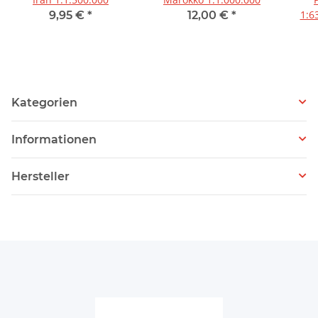
1:6
9,95 €
*
12,00 €
*
Kategorien
Informationen
Hersteller