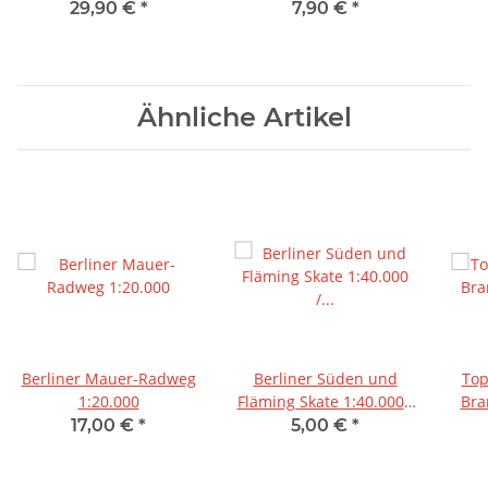
29,90 €
*
7,90 €
*
Ähnliche Artikel
Berliner Mauer-Radweg
Berliner Süden und
Top
1:20.000
Fläming Skate 1:40.000 /
Bra
1:60.000
17,00 €
*
5,00 €
*