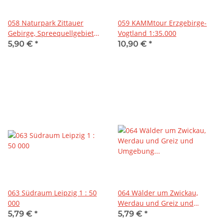
058 Naturpark Zittauer
059 KAMMtour Erzgebirge-
Gebirge, Spreequellgebiet
Vogtland 1:35.000
und Umgebung 1:35.000
5,90 €
*
10,90 €
*
063 Südraum Leipzig 1 : 50
064 Wälder um Zwickau,
000
Werdau und Greiz und
Umgebung 1:35.000
5,79 €
*
5,79 €
*