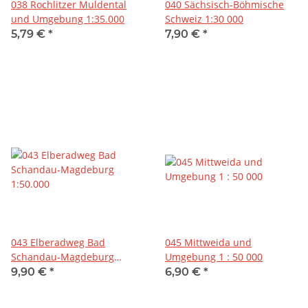
038 Rochlitzer Muldental
040 Sächsisch-Böhmische
und Umgebung 1:35.000
Schweiz 1:30 000
5,79 €
*
7,90 €
*
043 Elberadweg Bad
045 Mittweida und
Schandau-Magdeburg
Umgebung 1 : 50 000
1:50.000
9,90 €
*
6,90 €
*