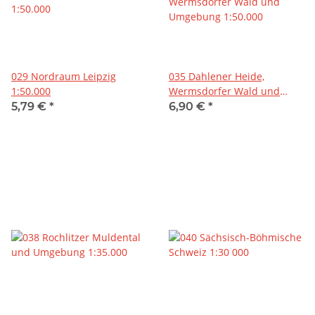
029 Nordraum Leipzig
035 Dahlener Heide,
1:50.000
Wermsdorfer Wald und
Umgebung 1:50.000
5,79 €
*
6,90 €
*