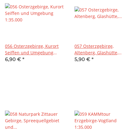
056 Osterzgebirge, Kurort
057 Osterzgebirge,
Seiffen und Umgebung
Altenberg, Glashütte,
1:35.000
Dippoldiswalde und
6,90 €
*
5,90 €
*
Umgebung 1:35.000