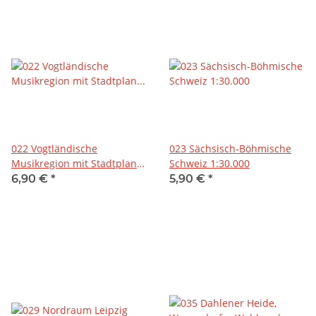
022 Vogtländische
023 Sächsisch-Böhmische
Musikregion mit Stadtplan
Schweiz 1:30.000
Klingenthal 1 : 35 000
6,90 €
*
5,90 €
*