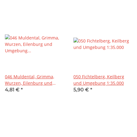
046 Muldental, Grimma,
050 Fichtelberg, Keilberg
Wurzen, Eilenburg und
und Umgebung 1:35.000
Umgebung 1:50.000
4,81 €
*
5,90 €
*