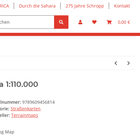
RICA
Durch die Sahara
275 Jahre Schropp
Kontakt
0,00 €
a 1:110.000
elnummer:
9789609456814
orie:
Straßenkarten
ller:
Terrainmaps
ng Map