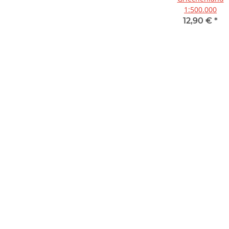
1:500.000
12,90 €
*