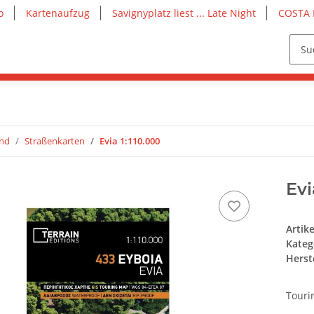
o
Kartenaufzug
Savignyplatz liest ... Late Night
COSTA 
and
Straßenkarten
Evia 1:110.000
Evi
Artik
Kateg
Herste
Touri