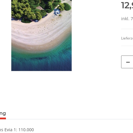
12
inkl. 
Lieferz
terkarten anzeigen
ung
ns Evia 1: 110.000