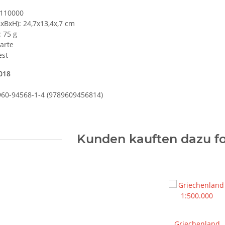
:110000
xBxH): 24,7x13,4x,7 cm
 75 g
karte
est
2018
960-94568-1-4 (9789609456814)
Kunden kauften dazu fo
Griechenland