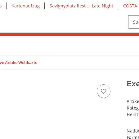
o
Kartenaufzug
Savignyplatz liest ... Late Night
COSTA 
ve Antike Weltkarte
Exe
Artik
Kateg
Herste
Natio
Forma