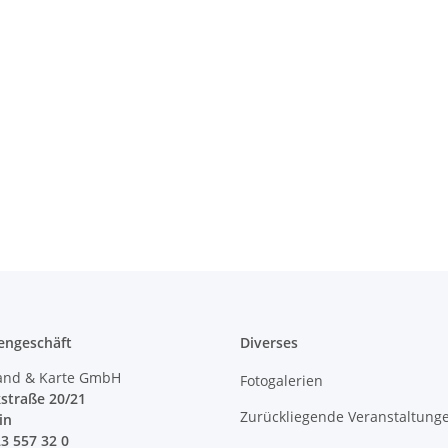
engeschäft
Diverses
and & Karte GmbH
Fotogalerien
straße 20/21
Zurückliegende Veranstaltung
lin
23 557 32 0