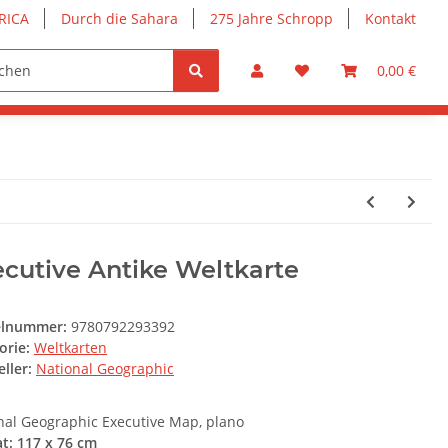
RICA
Durch die Sahara
275 Jahre Schropp
Kontakt
0,00 €
cutive Antike Weltkarte
elnummer:
9780792293392
orie:
Weltkarten
ller:
National Geographic
nal Geographic Executive Map, plano
t: 117 x 76 cm