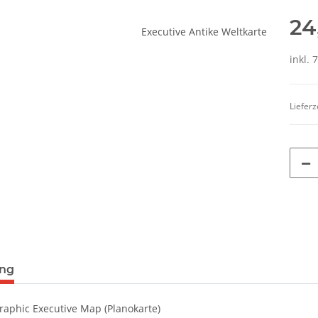
24
inkl. 
Lieferz
terkarten anzeigen
ung
raphic Executive Map (Planokarte)