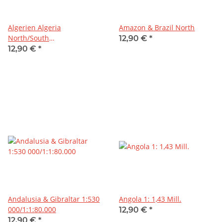
Algerien Algeria
Amazon & Brazil North
North/South
12,90 €
*
1:1.600.000/1:2.500.000
12,90 €
*
Andalusia & Gibraltar 1:530
Angola 1: 1,43 Mill.
000/1:1:80.000
12,90 €
*
12,90 €
*