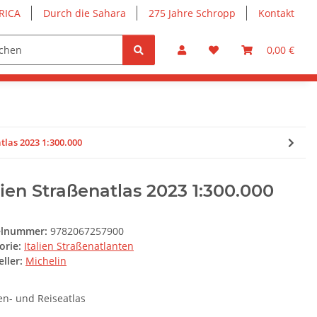
RICA
Durch die Sahara
275 Jahre Schropp
Kontakt
0,00 €
tlas 2023 1:300.000
lien Straßenatlas 2023 1:300.000
elnummer:
9782067257900
orie:
Italien Straßenatlanten
ller:
Michelin
en- und Reiseatlas