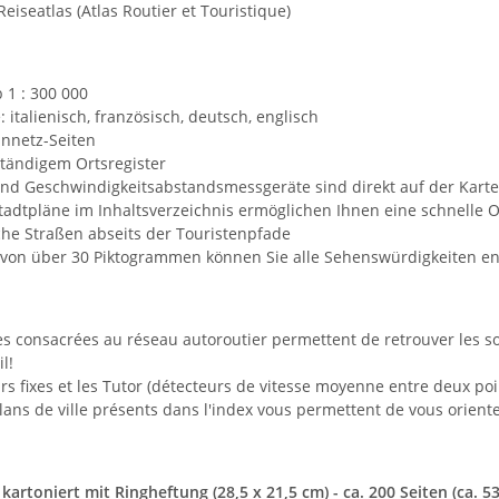
eiseatlas (Atlas Routier et Touristique)
 1 : 300 000
 italienisch, französisch, deutsch, englisch
nnetz-Seiten
ständigem Ortsregister
und Geschwindigkeitsabstandsmessgeräte sind direkt auf der Karte
tadtpläne im Inhaltsverzeichnis ermöglichen Ihnen eine schnelle O
che Straßen abseits der Touristenpfade
von über 30 Piktogrammen können Sie alle Sehenswürdigkeiten en
s consacrées au réseau autoroutier permettent de retrouver les sorti
il!
rs fixes et les Tutor (détecteurs de vitesse moyenne entre deux poin
lans de ville présents dans l'index vous permettent de vous oriente
 kartoniert mit Ringheftung (28,5 x 21,5 cm) - ca. 200 Seiten (ca. 53