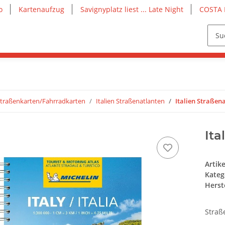
o
Kartenaufzug
Savignyplatz liest ... Late Night
COSTA 
traßenkarten/Fahrradkarten
Italien Straßenatlanten
Italien Straßena
Ita
Artik
Kateg
Herste
Straß