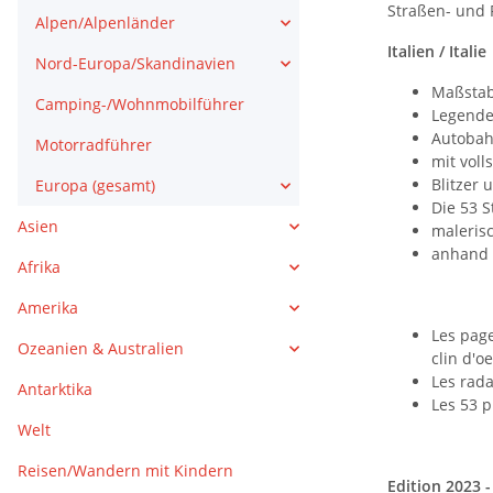
Straßen- und R
Alpen/Alpenländer
Italien / Italie
Nord-Europa/Skandinavien
Maßstab
Camping-/Wohnmobilführer
Legende:
Autobah
Motorradführer
mit voll
Blitzer 
Europa (gesamt)
Die 53 S
Asien
maleris
anhand 
Afrika
Amerika
Les page
Ozeanien & Australien
clin d'oe
Les rada
Antarktika
Les 53 p
Welt
Reisen/Wandern mit Kindern
Edition 2023 -