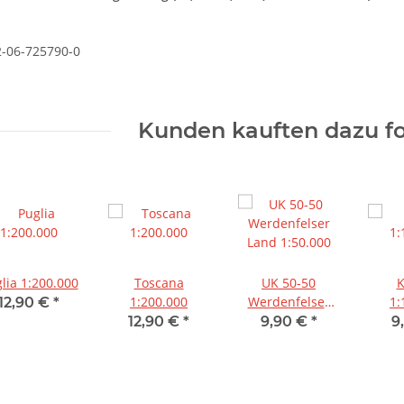
2-06-725790-0
Kunden kauften dazu fo
lia 1:200.000
Toscana
UK 50-50
K
1:200.000
Werdenfelser
1:
12,90 €
*
Land 1:50.000
12,90 €
*
9,90 €
*
9