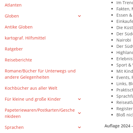
Im Tren
Atlanten
Fakten,
Essen &
Globen
Einkauf
Antike Globen
Die Küs
Der Süd
kartograf. Hilfsmittel
Nairobi
Der Süd
Ratgeber
Highlan
Erlebni
Reiseberichte
Sport &
Romane/Bücher für Unterwegs und
Mit Kin
andere Gelegenheiten
Events, 
Links, B
Kochbücher aus aller Welt
Praktis
Sprachf
Für kleine und große Kinder
Reiseatl
Registe
Papeteriewaren/Postkarten/Gesche
Bloß nic
nkideen
Auflage 2024 -
Sprachen