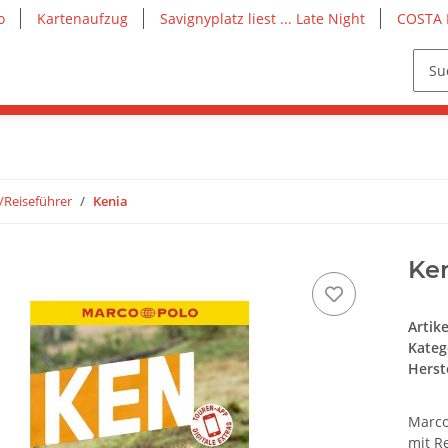
o
Kartenaufzug
Savignyplatz liest ... Late Night
COSTA 
/Reiseführer
Kenia
Ke
Artik
Kateg
Herste
Marco
mit R