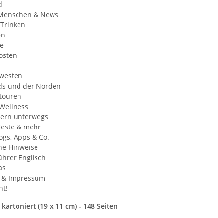
d
 Menschen & News
 Trinken
en
te
osten
westen
ds und der Norden
stouren
 Wellness
dern unterwegs
Feste & mehr
logs, Apps & Co.
che Hinweise
ührer Englisch
as
r & Impressum
ht!
 kartoniert (19 x 11 cm) - 148 Seiten