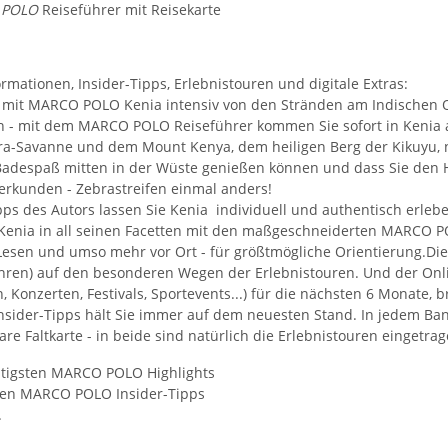
 POLO
Reiseführer mit Reisekarte
mationen, Insider-Tipps, Erlebnistouren und digitale Extras:
 mit MARCO POLO Kenia intensiv von den Stränden am Indischen Oz
 - mit dem MARCO POLO Reiseführer kommen Sie sofort in Kenia an.
a-Savanne und dem Mount Kenya, dem heiligen Berg der Kikuyu, n
adespaß mitten in der Wüste genießen können und dass Sie den H
 erkunden - Zebrastreifen einmal anders!
ipps des Autors lassen Sie Kenia individuell und authentisch erle
Kenia in all seinen Facetten mit den maßgeschneiderten MARCO POL
Lesen und umso mehr vor Ort - für größtmögliche Orientierung.Die 
en) auf den besonderen Wegen der Erlebnistouren. Und der Onlin
, Konzerten, Festivals, Sportevents...) für die nächsten 6 Monate,
Insider-Tipps hält Sie immer auf dem neuesten Stand. In jedem Ban
e Faltkarte - in beide sind natürlich die Erlebnistouren eingetrag
htigsten MARCO POLO Highlights
ten MARCO POLO Insider-Tipps
.