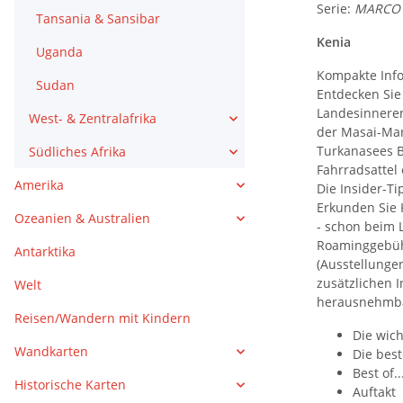
Serie:
MARCO
Tansania & Sansibar
Kenia
Uganda
Kompakte Infor
Sudan
Entdecken Sie
Landesinneren
West- & Zentralafrika
der Masai-Mar
Turkanasees B
Südliches Afrika
Fahrradsattel
Amerika
Die Insider-T
Erkunden Sie 
Ozeanien & Australien
- schon beim 
Roaminggebühr
Antarktika
(Ausstellungen
zusätzlichen 
Welt
herausnehmbar
Reisen/Wandern mit Kindern
Die wic
Wandkarten
Die bes
Best of..
Historische Karten
Auftakt