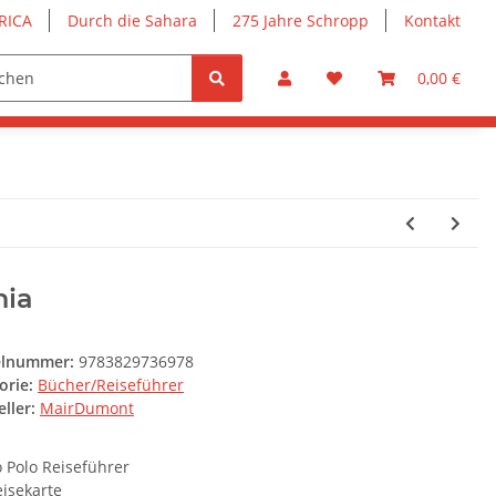
RICA
Durch die Sahara
275 Jahre Schropp
Kontakt
0,00 €
nia
elnummer:
9783829736978
orie:
Bücher/Reiseführer
ller:
MairDumont
 Polo Reiseführer
eisekarte