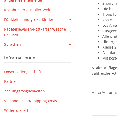
andere Gelegenheiten
Shoppin
Die best
Kochbücher aus aller Welt
Tipps f
Für kleine und große Kinder
Von den
Los Ange
Papeteriewaren/Postkarten/Gesche
Ausgewä
nkideen
Alle pra
Hintergr
Sprachen
Kleine S
Faltpla
Informationen
Mit kos
5. akt. Auflag
Unser Ladengeschäft
zahlreiche Fot
Partner
Zahlungsmöglichkeiten
Autor/Autorin:
Versandkosten/Shipping costs
Widerrufsrecht