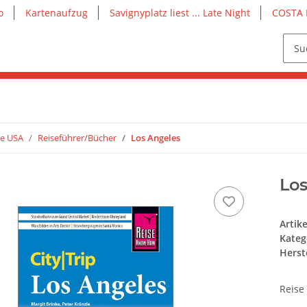
o
Kartenaufzug
Savignyplatz liest ... Late Night
COSTA 
ie USA
Reiseführer/Bücher
Los Angeles
Lo
Artik
Kateg
Herste
Reise