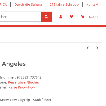
RICA
Durch die Sahara
275 Jahre Schropp
Kontakt
0,00 €
s Angeles
elnummer:
9783831737642
orie:
Reiseführer/Bücher
ller:
Reise Know-How
 Know-How CityTrip - Stadtführer