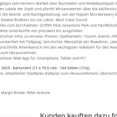
gtipps vom Farmers Market über Buchläden und Modeboutiquen 
en Lokale der Stadt und allerlei Wissenswertes über die kaliforni
ür die Abend- und Nachtgestaltung: von der hippen Microbrewery 
 Doobie Brothers bis Los Lobos: West Coast Sound
les zum Durchatmen: Griffith Park, Greystone Park und Pazifikstr
hlte Unterkünfte von preiswert bis ausgefallen
ktischen Infos zu Anreise, Preisen, Stadtverkehr, Touren, Events, Hilf
undartikel mit Tiefgang: Geschichte, Mentalität der Bewohner, Leben
prachhilfe Amerikanisch mit den wichtigsten Vokabeln für den Reis
n zum Herausnehmen
tenloser Web-App für Smartphone, Tablet und PC!
e 2023 - kartoniert (11 x 19,5 cm) - 144 Seiten
(209g)
os, detaillierter Stadtplan (Faltplan zum Herausnehmen), Übersicht
 Margit Brinke, Peter Kränzle
Kunden kauften dazu fo