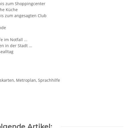
bis zum Shoppingcenter
sche Küche
bis zum angesagten Club
ände
e im Notfall ...
 in der Stadt ...
ealltag
skarten, Metroplan, Sprachhilfe
lgende Artikel: