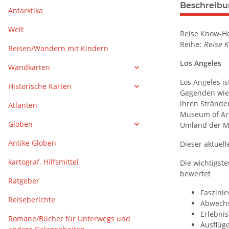
weitere Regis
Beschreib
Antarktika
Welt
Reise Know-Ho
Reihe:
Reise 
Reisen/Wandern mit Kindern
Los Angeles
Wandkarten
Los Angeles is
Historische Karten
Gegenden wie 
ihren Strände
Atlanten
Museum of Art
Globen
Umland der Me
Antike Globen
Dieser aktuell
kartograf. Hilfsmittel
Die wichtigst
bewertet
Ratgeber
Faszinie
Reiseberichte
Abwechs
Erlebnis
Romane/Bücher für Unterwegs und
Ausflüge