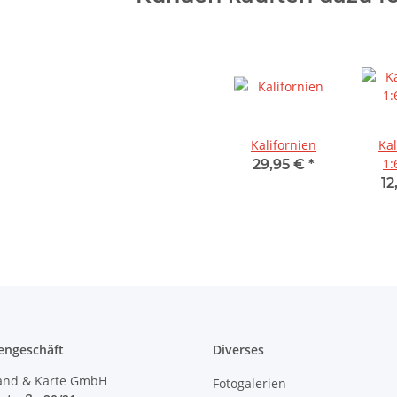
Kalifornien
Kal
1:
29,95 €
*
12
engeschäft
Diverses
and & Karte GmbH
Fotogalerien