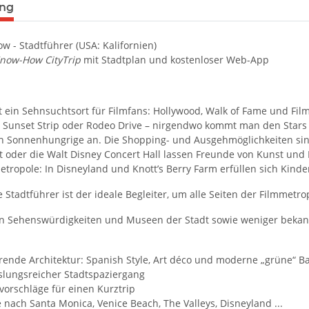
terkarten anzeigen
ung
w - Stadtführer (USA: Kalifornien)
Know-How CityTrip
mit Stadtplan und kostenloser Web-App
t ein Sehnsuchtsort für Filmfans: Hollywood, Walk of Fame und Filmst
Sunset Strip oder Rodeo Drive – nirgendwo kommt man den Stars 
n Sonnenhungrige an. Die Shopping- und Ausgehmöglichkeiten sin
 oder die Walt Disney Concert Hall lassen Freunde von Kunst und 
tropole: In Disneyland und Knott’s Berry Farm erfüllen sich Kind
e Stadtführer ist der ideale Begleiter, um alle Seiten der Filmmetr
en Sehenswürdigkeiten und Museen der Stadt sowie weniger bekannt
rende Architektur: Spanish Style, Art déco und moderne „grüne“ B
lungsreicher Stadtspaziergang
vorschläge für einen Kurztrip
 nach Santa Monica, Venice Beach, The Valleys, Disneyland ...