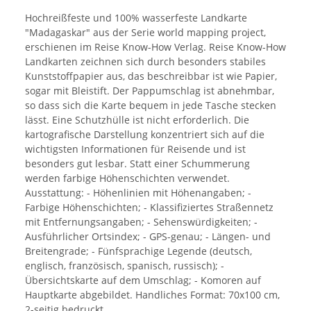
Hochreißfeste und 100% wasserfeste Landkarte
"Madagaskar" aus der Serie world mapping project,
erschienen im Reise Know-How Verlag. Reise Know-How
Landkarten zeichnen sich durch besonders stabiles
Kunststoffpapier aus, das beschreibbar ist wie Papier,
sogar mit Bleistift. Der Pappumschlag ist abnehmbar,
so dass sich die Karte bequem in jede Tasche stecken
lässt. Eine Schutzhülle ist nicht erforderlich. Die
kartografische Darstellung konzentriert sich auf die
wichtigsten Informationen für Reisende und ist
besonders gut lesbar. Statt einer Schummerung
werden farbige Höhenschichten verwendet.
Ausstattung: - Höhenlinien mit Höhenangaben; -
Farbige Höhenschichten; - Klassifiziertes Straßennetz
mit Entfernungsangaben; - Sehenswürdigkeiten; -
Ausführlicher Ortsindex; - GPS-genau; - Längen- und
Breitengrade; - Fünfsprachige Legende (deutsch,
englisch, französisch, spanisch, russisch); -
Übersichtskarte auf dem Umschlag; - Komoren auf
Hauptkarte abgebildet. Handliches Format: 70x100 cm,
2-seitig bedruckt.