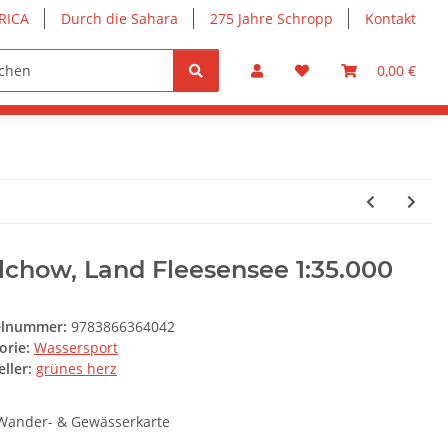
RICA
Durch die Sahara
275 Jahre Schropp
Kontakt
0,00 €
chow, Land Fleesensee 1:35.000
elnummer:
9783866364042
orie:
Wassersport
ller:
grünes herz
Wander- & Gewässerkarte