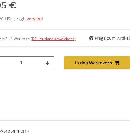
95 €
7% USt. , zzgl.
Versand
Frage zum Artikel
eit:
3 - 4 Werktage
(DE - Ausland abweichend)
In den Warenkorb
g-Vorpommern)