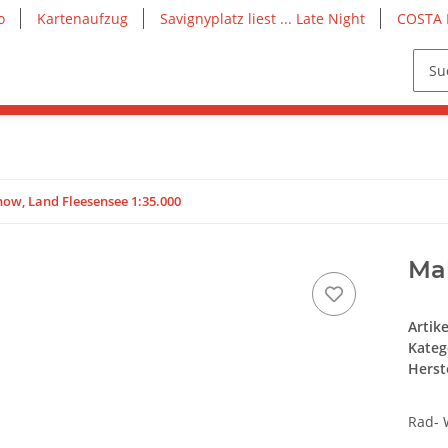
o
Kartenaufzug
Savignyplatz liest ... Late Night
COSTA 
ow, Land Fleesensee 1:35.000
Mal
Artik
Kateg
Herste
Rad- 