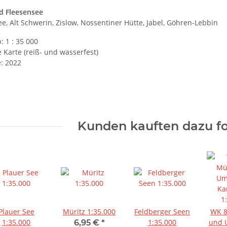
d Fleesensee
e, Alt Schwerin, Zislow, Nossentiner Hütte, Jabel, Göhren-Lebbin
 1 : 35 000
e Karte (reiß- und wasserfest)
: 2022
Kunden kauften dazu fo
Plauer See
Müritz 1:35.000
Feldberger Seen
WK 855 Müritz
1:35.000
1:35.000
und 
6,95 €
*