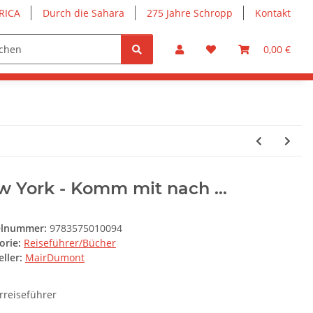
RICA
Durch die Sahara
275 Jahre Schropp
Kontakt
0,00 €
 York - Komm mit nach ...
elnummer:
9783575010094
orie:
Reiseführer/Bücher
ller:
MairDumont
rreiseführer