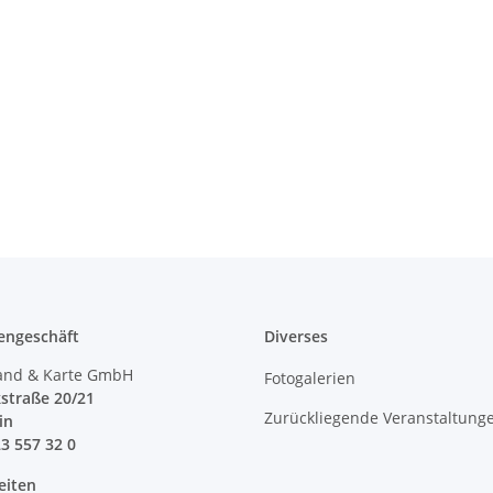
engeschäft
Diverses
and & Karte GmbH
Fotogalerien
straße 20/21
Zurückliegende Veranstaltung
lin
23 557 32 0
eiten