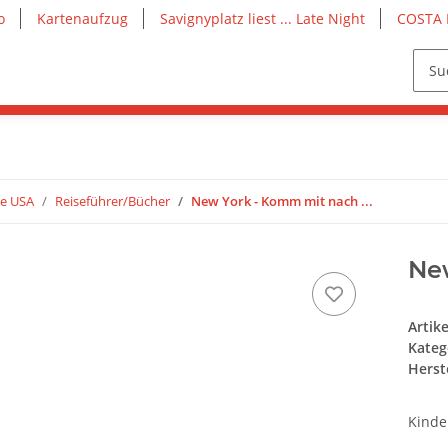
o
Kartenaufzug
Savignyplatz liest ... Late Night
COSTA 
ie USA
Reiseführer/Bücher
New York - Komm mit nach ...
New
Artik
Kateg
Herste
Kinde