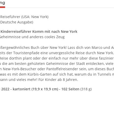
terkarten anzeigen
ung
Reiseführer (USA: New York)
 (Deutsche Ausgabe)
t Kinderreiseführer Komm mit nach New York
Geheimnisse und anderes cooles Zeug
außergewöhnliches Buch über New York! Lass dich von Marco und A
eits der Touristenpfade eine unvergessliche Reise durch New York. 
 Reise dorthin plant oder der einfach nur mehr über diese faszini
u die am besten gehüteten Geheimnisse der Stadt entdecken, viel
n New-York-Besucher oder Pantoffelreisender sein, um dieses Buc
 was es mit dem Kürbis-Garten auf sich hat, warum du in Tunnels 
kann und vieles mehr! Für Kinder ab 8 Jahren.
e 2022 - kartoniert (19,9 x 19,9 cm) - 102 Seiten
(318 g)