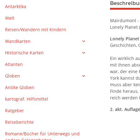
weitere Regis
Beschreib
Antarktika
Welt
Mairdumont - 
Lonely Planet
Reisen/Wandern mit Kindern
Lonely Plane
Wandkarten
Geschichten, 
Historische Karten
Ein wirklich 
Atlanten
mit ihnen abs
war, der eine
Globen
York kannst d
muss aber kei
Antike Globen
Finde heraus,
reich werden 
kartograf. Hilfsmittel
2. akt. Auflag
Ratgeber
Reiseberichte
Romane/Bücher für Unterwegs und