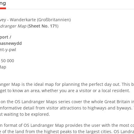
terkarten anzeigen
ung
ey - Wanderkarte (Großbritannien)
ndranger Map
(
Sheet No. 171
)
port /
Chasnewydd
nt-y-pwl
: 50 000
Map
nger Map is the ideal map for planning the perfect day out. This b
 get to know an area, whether you are a visitor or a local resident.
on the OS Landranger Maps series cover the whole Great Britain in 
nformative detail from visitor attractions to highways and byways. T
ust waiting to be explored.
 format of OS Landranger Map provides the user with the most consi
 of the land from the highest peaks to the largest cities. OS Land