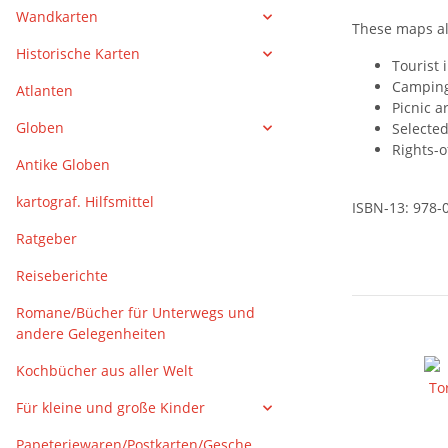
Wandkarten
These maps al
Historische Karten
Tourist 
Camping
Atlanten
Picnic a
Globen
Selected
Rights-o
Antike Globen
kartograf. Hilfsmittel
ISBN-13: 978-
Ratgeber
Reiseberichte
Romane/Bücher für Unterwegs und
andere Gelegenheiten
Kochbücher aus aller Welt
Für kleine und große Kinder
Papeteriewaren/Postkarten/Gesche