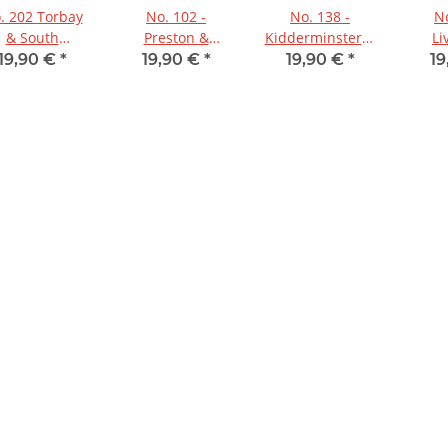
202 Torbay
No. 102 -
No. 138 -
No
& South
Preston &
Kidderminster &
Li
Dartmoor
Blackpool
Wyre Forest
Sou
19,90 €
*
19,90 €
*
19,90 €
*
19
1:50.000
1:50.000
1:50.000
Wiga