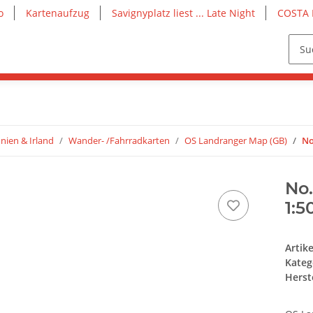
o
Kartenaufzug
Savignyplatz liest ... Late Night
COSTA 
nien & Irland
Wander- /Fahrradkarten
OS Landranger Map (GB)
No
No.
1:5
Artik
Kateg
Herste