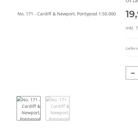
OS La
19
inkl. 
Lieferz