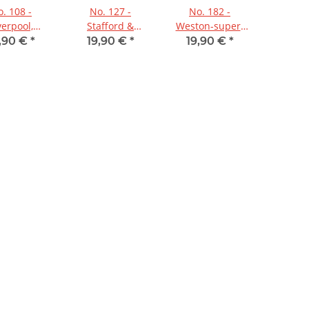
. 108 -
No. 127 -
No. 182 -
verpool,
Stafford &
Weston-super-
thport &
Telford,
Mare 1:50.000
,90 €
*
19,90 €
*
19,90 €
*
n 1:50.000
Ironbridge
1:50.000