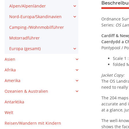
weitere Regis
Beschreib
Alpen/Alpenländer
Nord-Europa/Skandinavien
Ordnance Surv
Series:
OS La
Camping-/Wohnmobilführer
Cardiff & New
Motorradführer
Caerdydd a 
Pontypool / Po
Europa (gesamt)
Scale 1 
Asien
folded 
Afrika
Jacket Copy:
Amerika
The OS Landra
need to really
Ozeanien & Australien
The 204 maps 
Antarktika
accurate and i
at a glance, j
Welt
The well-known
Reisen/Wandern mit Kindern
shows the face