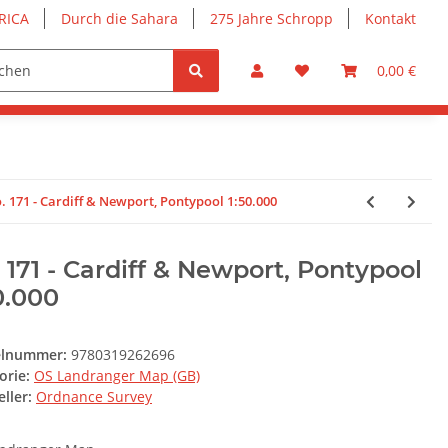
RICA
Durch die Sahara
275 Jahre Schropp
Kontakt
0,00 €
. 171 - Cardiff & Newport, Pontypool 1:50.000
 171 - Cardiff & Newport, Pontypool
0.000
elnummer:
9780319262696
orie:
OS Landranger Map (GB)
ller:
Ordnance Survey