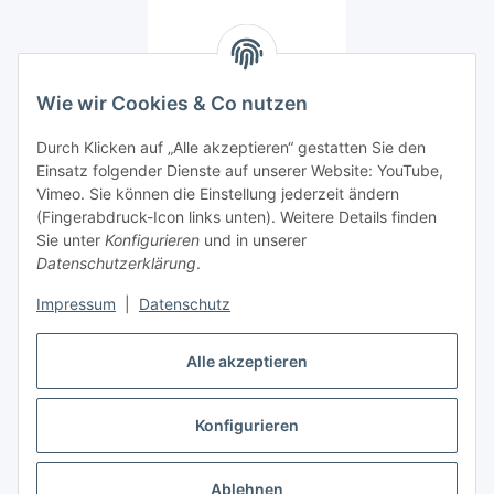
Unser Ladengeschäft
Wie wir Cookies & Co nutzen
Schropp Land & Karte GmbH
Knesebeckstraße 20/21
Durch Klicken auf „Alle akzeptieren“ gestatten Sie den
10623 Berlin
Einsatz folgender Dienste auf unserer Website: YouTube,
Tel: 030 / 23 557 32 0
Vimeo. Sie können die Einstellung jederzeit ändern
Öffnungszeiten
(Fingerabdruck-Icon links unten). Weitere Details finden
Mo-Fr: 11.00 - 19.00 Uhr
Sie unter
Konfigurieren
und in unserer
Sa: 11.00 - 18.00 Uhr
Datenschutzerklärung
.
Diverses
Impressum
|
Datenschutz
Alle akzeptieren
Schropp
Vertrag widerrufen
Konfigurieren
Ablehnen
* Alle Preise inkl. gesetzlicher USt., zzgl.
Versand