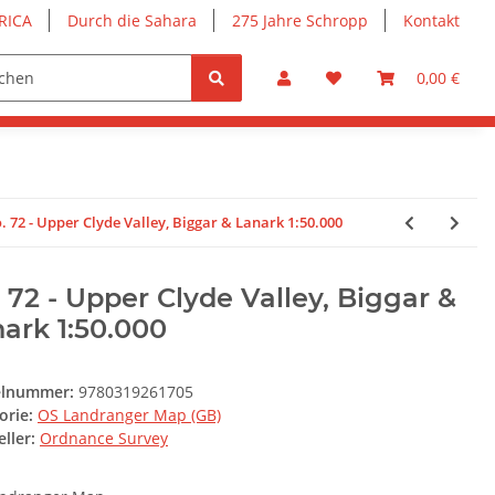
RICA
Durch die Sahara
275 Jahre Schropp
Kontakt
0,00 €
. 72 - Upper Clyde Valley, Biggar & Lanark 1:50.000
 72 - Upper Clyde Valley, Biggar &
ark 1:50.000
elnummer:
9780319261705
orie:
OS Landranger Map (GB)
ller:
Ordnance Survey