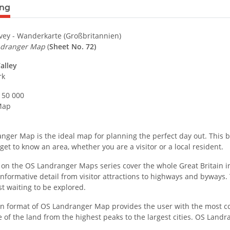
terkarten anzeigen
ung
ey - Wanderkarte (Großbritannien)
ndranger Map
(
Sheet No. 72)
alley
rk
: 50 000
Map
nger Map is the ideal map for planning the perfect day out. This b
 get to know an area, whether you are a visitor or a local resident.
on the OS Landranger Maps series cover the whole Great Britain in 
nformative detail from visitor attractions to highways and byways. T
ust waiting to be explored.
 format of OS Landranger Map provides the user with the most consi
 of the land from the highest peaks to the largest cities. OS Land