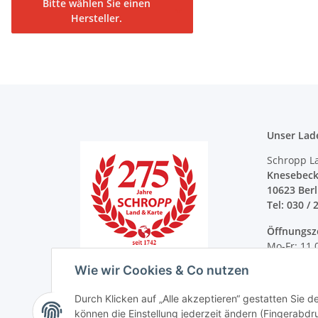
Bitte wählen Sie einen
Hersteller.
Unser Lad
Schropp L
Knesebeck
10623 Ber
Tel: 030 / 
Öffnungsz
Mo-Fr: 11.
Sa: 11.00 -
Wie wir Cookies & Co nutzen
Durch Klicken auf „Alle akzeptieren“ gestatten Sie d
können die Einstellung jederzeit ändern (Fingerabdru