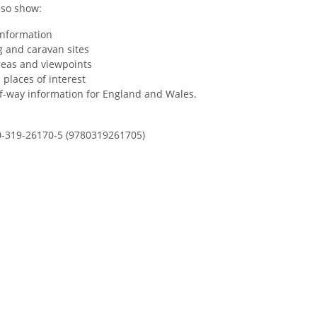
so show:
information
 and caravan sites
reas and viewpoints
 places of interest
f-way information for England and Wales.
0-319-26170-5 (9780319261705)