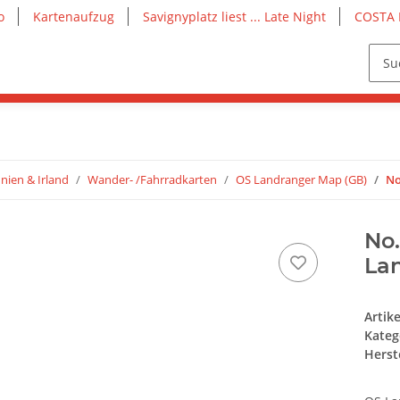
o
Kartenaufzug
Savignyplatz liest ... Late Night
COSTA 
nien & Irland
Wander- /Fahrradkarten
OS Landranger Map (GB)
No
No.
Lan
Artik
Kateg
Herste