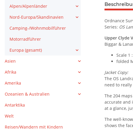
weitere Regis
Beschreib
Alpen/Alpenländer
Nord-Europa/Skandinavien
Ordnance Surv
Series:
OS La
Camping-/Wohnmobilführer
Upper Clyde V
Motorradführer
Biggar & Lana
Europa (gesamt)
Scale 1 
Asien
folded 
Afrika
Jacket Copy:
The OS Landra
Amerika
need to really
Ozeanien & Australien
The 204 maps 
accurate and i
Antarktika
at a glance, j
Welt
The well-known
shows the face
Reisen/Wandern mit Kindern