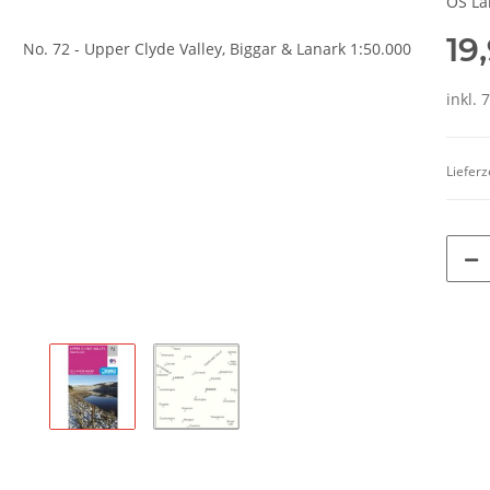
OS La
19
inkl. 
Lieferz