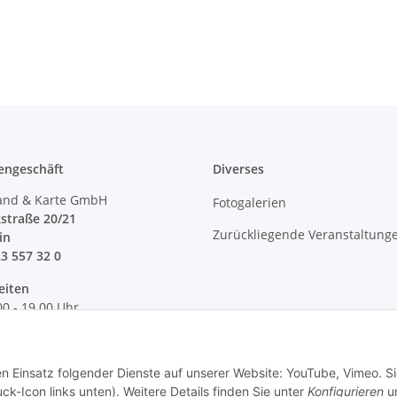
engeschäft
Diverses
and & Karte GmbH
Fotogalerien
straße 20/21
Zurückliegende Veranstaltung
lin
23 557 32 0
eiten
00 - 19.00 Uhr
 18.00 Uhr
en Einsatz folgender Dienste auf unserer Website: YouTube, Vimeo. S
ck-Icon links unten). Weitere Details finden Sie unter
Konfigurieren
un