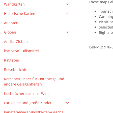
These maps al
Wandkarten
Tourist 
Historische Karten
Camping
Picnic a
Atlanten
Selected
Globen
Rights-o
Antike Globen
ISBN-13: 978-
kartograf. Hilfsmittel
Ratgeber
Reiseberichte
Romane/Bücher für Unterwegs und
andere Gelegenheiten
Kochbücher aus aller Welt
Für kleine und große Kinder
Papeteriewaren/Postkarten/Gesche