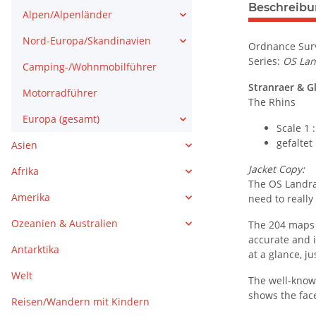
weitere Regis
Beschreib
Alpen/Alpenländer
Nord-Europa/Skandinavien
Ordnance Surv
Series:
OS La
Camping-/Wohnmobilführer
Stranraer & G
Motorradführer
The Rhins
Europa (gesamt)
Scale 1 
gefaltet
Asien
Jacket Copy:
Afrika
The OS Landra
Amerika
need to really
Ozeanien & Australien
The 204 maps 
accurate and i
Antarktika
at a glance, j
Welt
The well-known
shows the face
Reisen/Wandern mit Kindern