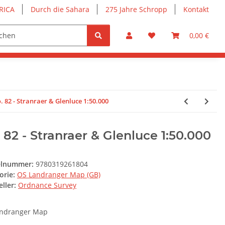
RICA
Durch die Sahara
275 Jahre Schropp
Kontakt
0,00 €
. 82 - Stranraer & Glenluce 1:50.000
 82 - Stranraer & Glenluce 1:50.000
elnummer:
9780319261804
orie:
OS Landranger Map (GB)
ller:
Ordnance Survey
ndranger Map