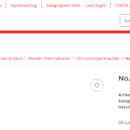
o
Kartenaufzug
Savignyplatz liest ... Late Night
COSTA 
nien & Irland
Wander- /Fahrradkarten
OS Landranger Map (GB)
No
No.
Artik
Kateg
Herste
OS La