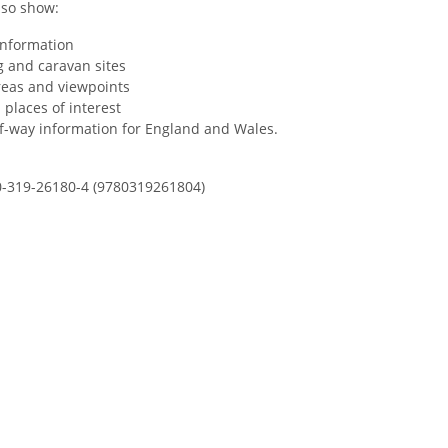
so show:
information
 and caravan sites
reas and viewpoints
 places of interest
f-way information for England and Wales.
0-319-26180-4 (9780319261804)