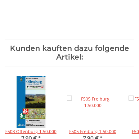
Kunden kauften dazu folgende
Artikel:
F503 Offenburg 1:50.000
F505 Freiburg 1:50.000
F50
7,90 €
*
7,90 €
*