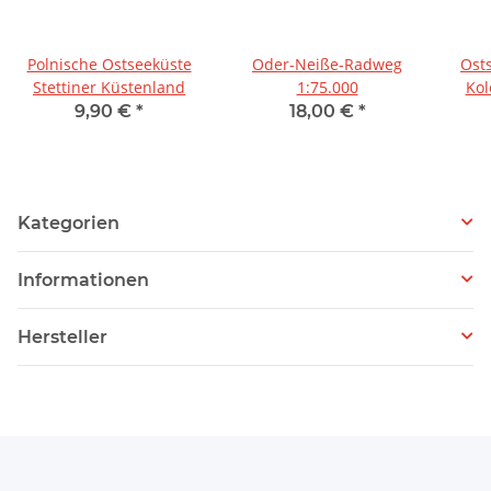
Polnische Ostseeküste
Oder-Neiße-Radweg
Ost
Stettiner Küstenland
1:75.000
Kol
9,90 €
*
18,00 €
*
Kategorien
Informationen
Hersteller