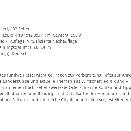
iert, 432 Seiten,
 (LxBxH): 19,1x12,3x3,4 cm, Gewicht: 590 g
e: 7. Auflage, Aktualisierte Nachauflage
einungsdatum: 05.06.2025
he(n): Deutsch
es für Ihre Reise: wichtige Fragen zur Vorbereitung, Infos zur An
e Landeskunde und aktuelle Themen aus Wirtschaft, Politik und Al
hts auf einen Blick: sehenswerteste Orte, schönste Routen und Tip
n, Radtouren und Roadtrips mit Detailkarten für Abenteurer und
are Faltkarte und zahlreiche Citypläne mit allen vorgestellten A