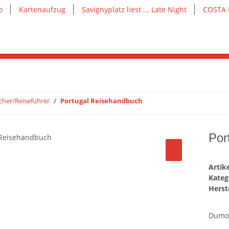
o
Kartenaufzug
Savignyplatz liest ... Late Night
COSTA 
cher/Reiseführer
Portugal Reisehandbuch
Por
Arti
Kateg
Herste
Dumon