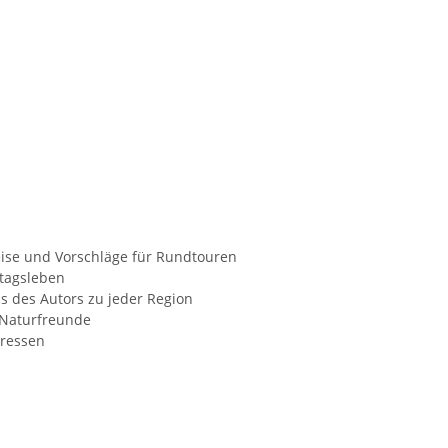
reise und Vorschläge für Rundtouren
ltagsleben
ps des Autors zu jeder Region
 Naturfreunde
dressen