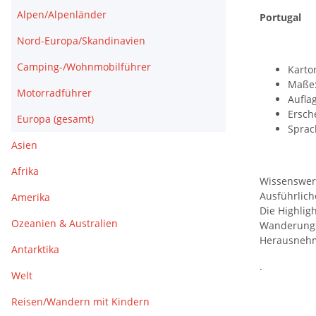
Alpen/Alpenländer
Portugal
Nord-Europa/Skandinavien
Camping-/Wohnmobilführer
Karton
Maße:
Motorradführer
Auflag
Ersch
Europa (gesamt)
Sprac
Asien
Afrika
Wissenswert
Ausführlich
Amerika
Die Highlig
Ozeanien & Australien
Wanderunge
Herausnehmb
Antarktika
.
Welt
Reisen/Wandern mit Kindern