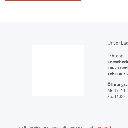
Unser Lad
Schropp L
Knesebeck
10623 Ber
Tel: 030 / 
Öffnungsz
Mo-Fr: 11.
Sa: 11.00 -
* Alle Preise inkl. gesetzlicher USt., zzgl.
Versand