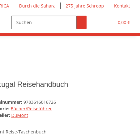
RICA
Durch die Sahara
275 Jahre Schropp
Kontakt
0,00 €
tugal Reisehandbuch
kelnummer:
9783616016726
orie:
Bücher/Reiseführer
ller:
DuMont
t Reise-Taschenbuch