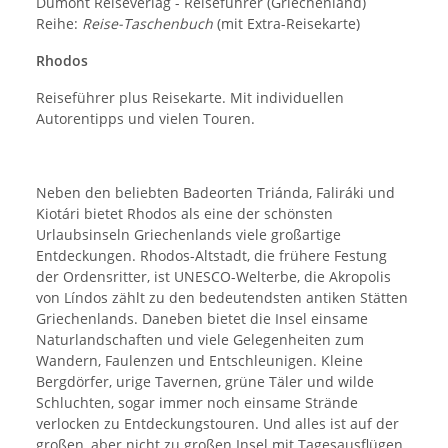
Dumont Reiseverlag - Reiseführer (Griechenland)
Reihe:
Reise-Taschenbuch
(mit Extra-Reisekarte)
Rhodos
Reiseführer plus Reisekarte. Mit individuellen
Autorentipps und vielen Touren.
Neben den beliebten Badeorten Triánda, Faliráki und
Kiotári bietet Rhodos als eine der schönsten
Urlaubsinseln Griechenlands viele großartige
Entdeckungen. Rhodos-Altstadt, die frühere Festung
der Ordensritter, ist UNESCO-Welterbe, die Akropolis
von Líndos zählt zu den bedeutendsten antiken Stätten
Griechenlands. Daneben bietet die Insel einsame
Naturlandschaften und viele Gelegenheiten zum
Wandern, Faulenzen und Entschleunigen. Kleine
Bergdörfer, urige Tavernen, grüne Täler und wilde
Schluchten, sogar immer noch einsame Strände
verlocken zu Entdeckungstouren. Und alles ist auf der
großen, aber nicht zu großen Insel mit Tagesausflügen