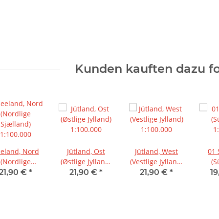
Kunden kauften dazu fo
eland, Nord
Jütland, Ost
Jütland, West
01
(Nordlige
(Østlige Jylland)
(Vestlige Jylland)
(S
Sjælland)
1:100.000
1:100.000
1
21,90 €
*
21,90 €
*
21,90 €
*
19
1:100.000