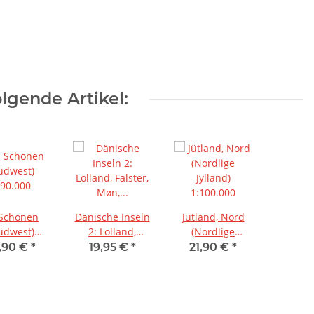
lgende Artikel:
 Schonen
Dänische Inseln
Jütland, Nord
üdwest)
2: Lolland,
(Nordlige
:90.000
Falster, Møn,
Jylland)
,90 €
*
19,95 €
*
21,90 €
*
Seeland +
1:100.000
Kopenhagen