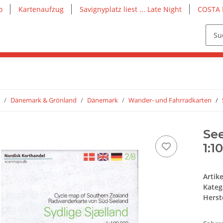
o
Kartenaufzug
Savignyplatz liest ... Late Night
COSTA 
Dänemark & Grönland
Dänemark
Wander- und Fahrradkarten
See
1:1
Artik
Kateg
Herste