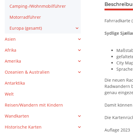
Beschreib
Camping-/Wohnmobilführer
Motorradführer
Fahrradkarte 
Europa (gesamt)
Sydlige Sjæll
Asien
Afrika
Maßstab
gefaltet
Amerika
City Map
Sprachen
Ozeanien & Australien
Die neuen Rad
Antarktika
Radwandern be
genau eingeze
Welt
Reisen/Wandern mit Kindern
Damit können 
Wandkarten
Die Kartenrüc
Historische Karten
Auflage 2023