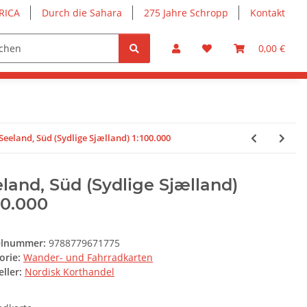
RICA
Durch die Sahara
275 Jahre Schropp
Kontakt
0,00 €
Seeland, Süd (Sydlige Sjælland) 1:100.000
land, Süd (Sydlige Sjælland)
00.000
elnummer:
9788779671775
orie:
Wander- und Fahrradkarten
ller:
Nordisk Korthandel