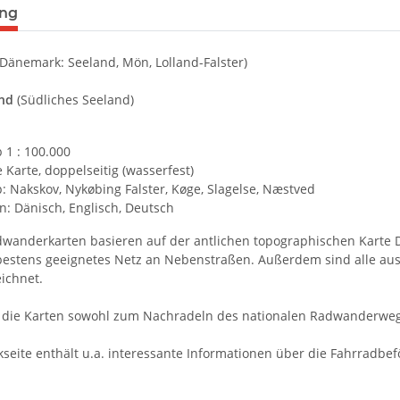
ung
(Dänemark: Seeland, Mön, Lolland-Falster)
and
(Südliches Seeland)
 1 : 100.000
e Karte, doppelseitig (wasserfest)
: Nakskov, Nykøbing Falster, Køge, Slagelse, Næstved
: Dänisch, Englisch, Deutsch
wanderkarten basieren auf der antlichen topographischen Karte 
stens geeignetes Netz an Nebenstraßen. Außerdem sind alle au
ichnet.
die Karten sowohl zum Nachradeln des nationalen Radwanderwegen
kseite enthält u.a. interessante Informationen über die Fahrradbe