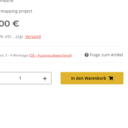
enkarte
 mapping project
,00 €
7% USt. , zzgl.
Versand
Frage zum Artikel
eit:
3 - 4 Werktage
(DE - Ausland abweichend)
In den Warenkorb