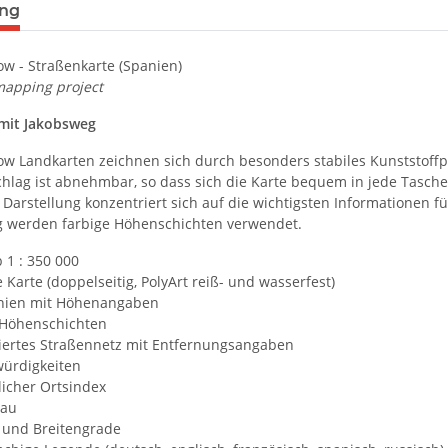
terkarten anzeigen
ung
w - Straßenkarte (Spanien)
apping project
mit Jakobsweg
 Landkarten zeichnen sich durch besonders stabiles Kunststoffpapi
ag ist abnehmbar, so dass sich die Karte bequem in jede Tasche st
 Darstellung konzentriert sich auf die wichtigsten Informationen fü
werden farbige Höhenschichten verwendet.
 1 : 350 000
e Karte (doppelseitig, PolyArt reiß- und wasserfest)
nien mit Höhenangaben
 Höhenschichten
ziertes Straßennetz mit Entfernungsangaben
ürdigkeiten
licher Ortsindex
nau
 und Breitengrade