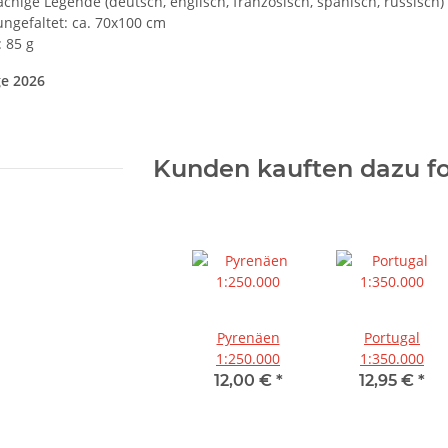
chige Legende (deutsch, englisch, französisch, spanisch, russisch)
ngefaltet: ca. 70x100 cm
 85 g
ge 2026
Kunden kauften dazu fo
Pyrenäen
Portugal
1:250.000
1:350.000
12,00 €
*
12,95 €
*