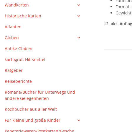
Fünfspra
Wandkarten
Format u
Gewicht:
Historische Karten
12. akt. Aufla
Atlanten
Globen
Antike Globen
kartograf. Hilfsmittel
Ratgeber
Reiseberichte
Romane/Bücher für Unterwegs und
andere Gelegenheiten
Kochbücher aus aller Welt
Für kleine und große Kinder
Papeteriewaren/Postkarten/Gesche