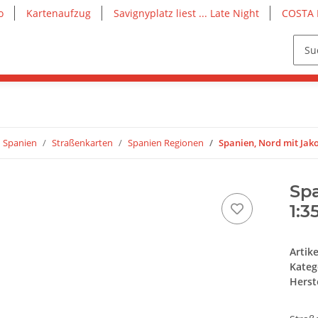
o
Kartenaufzug
Savignyplatz liest ... Late Night
COSTA 
Spanien
Straßenkarten
Spanien Regionen
Spanien, Nord mit Jak
Sp
1:3
Artik
Kateg
Herste