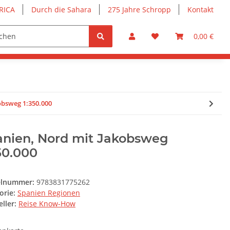
RICA
Durch die Sahara
275 Jahre Schropp
Kontakt
0,00 €
obsweg 1:350.000
anien, Nord mit Jakobsweg
50.000
elnummer:
9783831775262
orie:
Spanien Regionen
ller:
Reise Know-How