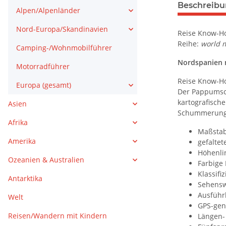
weitere Regis
Beschreib
Alpen/Alpenländer
Nord-Europa/Skandinavien
Reise Know-Ho
Reihe:
world m
Camping-/Wohnmobilführer
Nordspanien 
Motorradführer
Reise Know-How
Europa (gesamt)
Der Pappumschl
kartografische
Asien
Schummerung 
Afrika
Maßstab
Amerika
gefaltet
Höhenli
Ozeanien & Australien
Farbige
Klassifi
Antarktika
Sehensw
Ausführ
Welt
GPS-ge
Reisen/Wandern mit Kindern
Längen-