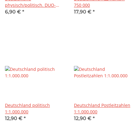
physisch/politisch. DUO-
750 000
Schreibunterlage klein
6,90 €
*
17,90 €
*
Deutschland politisch
Deutschland Postleitzahlen
1:1.000.000
1:1.000.000
12,90 €
*
12,90 €
*