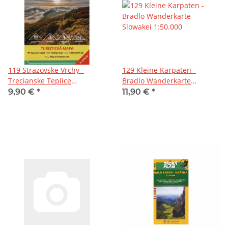
119 Strazovske Vrchy -
129 Kleine Karpaten -
Trecianske Teplice
Bradlo Wanderkarte
Wanderkarte Slowakei
Slowakei 1:50.000
9,90 €
*
11,90 €
*
1:50.000