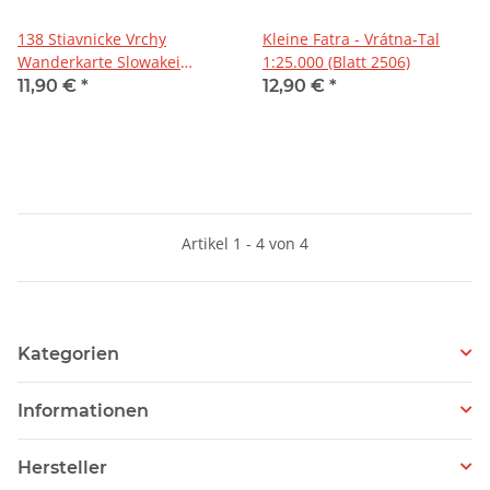
138 Stiavnicke Vrchy
Kleine Fatra - Vrátna-Tal
Wanderkarte Slowakei
1:25.000 (Blatt 2506)
1:50.000
11,90 €
*
12,90 €
*
Artikel 1 - 4 von 4
Kategorien
Informationen
Hersteller