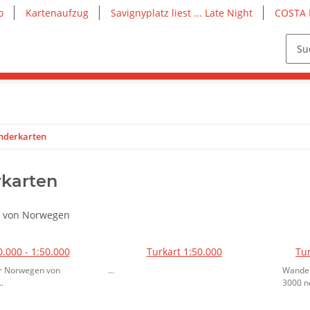
o
Kartenaufzug
Savignyplatz liest ... Late Night
COSTA 
derkarten
karten
 von Norwegen
0.000 - 1:50.000
Turkart 1:50.000
Tur
r Norwegen von
...
Wander
.
3000 n