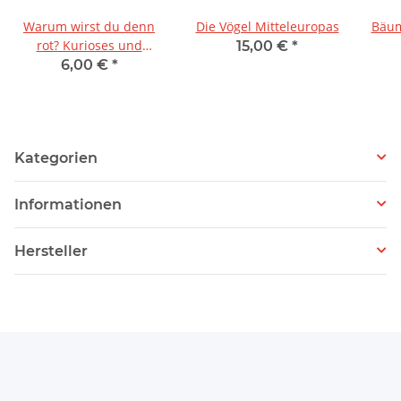
Warum wirst du denn
Die Vögel Mitteleuropas
Bäum
rot? Kurioses und
15,00 €
*
Informatives über die
6,00 €
*
Farben in der Tierwelt
Kategorien
Informationen
Hersteller