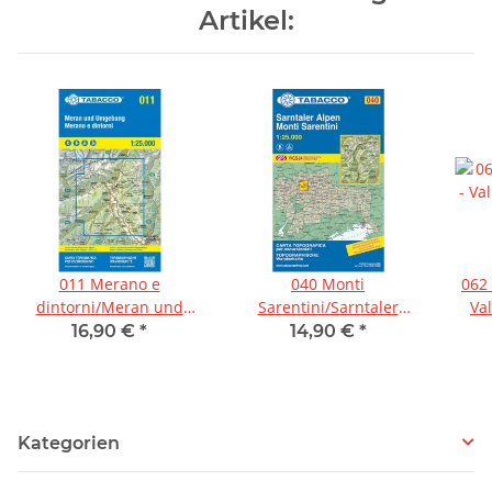
Artikel:
011 Merano e
040 Monti
062 
dintorni/Meran und
Sarentini/Sarntaler
Val
Umgebung 1:25.000
Alpen 1:25.000
M
16,90 €
*
14,90 €
*
Kategorien