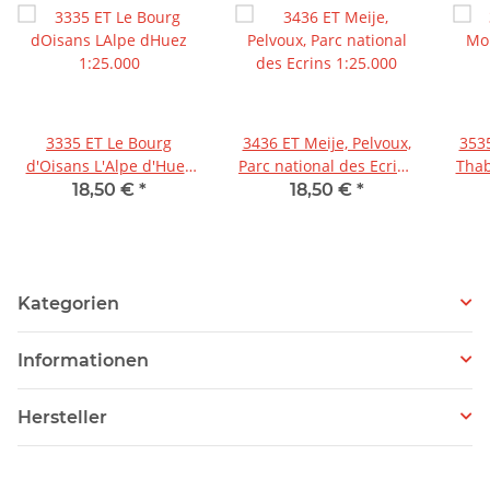
3335 ET Le Bourg
3436 ET Meije, Pelvoux,
353
d'Oisans L'Alpe d'Huez
Parc national des Ecrins
Thab
1:25.000
1:25.000
18,50 €
*
18,50 €
*
Kategorien
Informationen
Hersteller