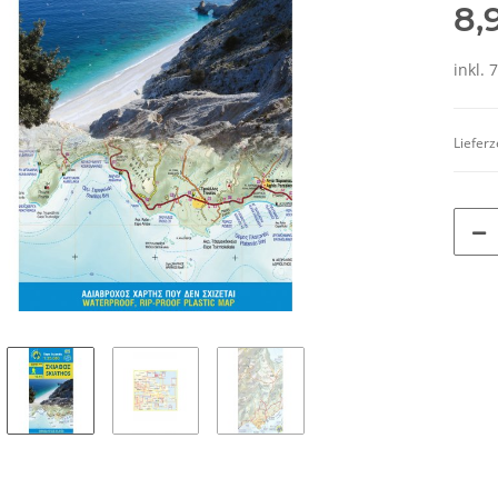
8,
inkl. 
Lieferz