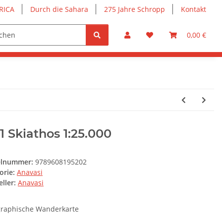
RICA
Durch die Sahara
275 Jahre Schropp
Kontakt
0,00 €
11 Skiathos 1:25.000
elnummer:
9789608195202
orie:
Anavasi
ller:
Anavasi
raphische Wanderkarte