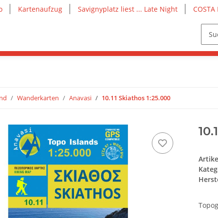
o
Kartenaufzug
Savignyplatz liest ... Late Night
COSTA 
and
Wanderkarten
Anavasi
10.11 Skiathos 1:25.000
10.
Artik
Kateg
Herste
Topog