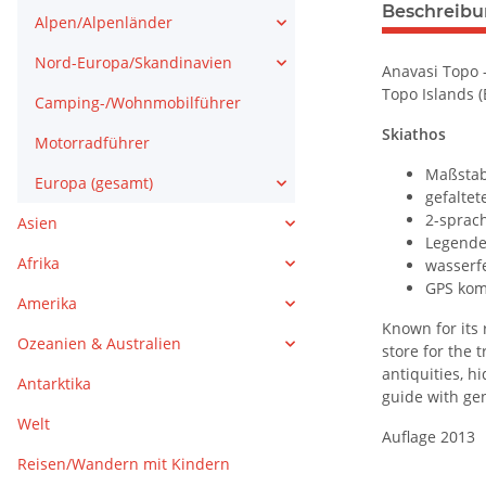
weitere Regis
Beschreib
Alpen/Alpenländer
Nord-Europa/Skandinavien
Anavasi Topo 
Topo Islands (
Camping-/Wohnmobilführer
Skiathos
Motorradführer
Maßstab
Europa (gesamt)
gefaltet
2-sprach
Asien
Legende:
Afrika
wasserf
GPS kom
Amerika
Known for its 
Ozeanien & Australien
store for the 
antiquities, h
Antarktika
guide with ge
Welt
Auflage 2013
Reisen/Wandern mit Kindern