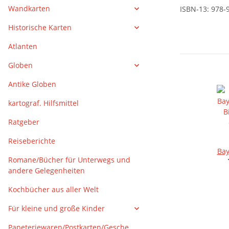
Wandkarten
ISBN-13: 978-
Historische Karten
Atlanten
Globen
Antike Globen
kartograf. Hilfsmittel
Ratgeber
Reiseberichte
Bay
Romane/Bücher für Unterwegs und
B
andere Gelegenheiten
Kochbücher aus aller Welt
Für kleine und große Kinder
Papeteriewaren/Postkarten/Gesche