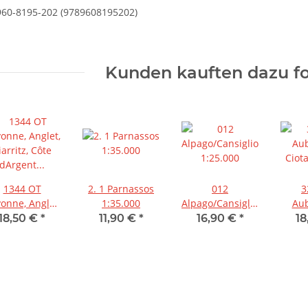
960-8195-202 (9789608195202)
Kunden kauften dazu fo
1344 OT
2. 1 Parnassos
012
3
onne, Anglet,
1:35.000
Alpago/Cansiglio/Piancavall
Aub
iarritz, Côte
1:25.000
Ciota
18,50 €
*
11,90 €
*
16,90 €
*
18
d'Argent
1:25.000