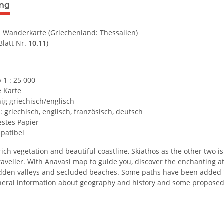
terkarten anzeigen
ung
- Wanderkarte (Griechenland: Thessalien)
Blatt Nr.
10.11
)
 1 : 25 000
e Karte
ig griechisch/englisch
 griechisch, englisch, französisch, deutsch
estes Papier
patibel
rich vegetation and beautiful coastline, Skiathos as the other two
traveller. With Anavasi map to guide you, discover the enchanting a
idden valleys and secluded beaches. Some paths have been added to
neral information about geography and history and some proposed 