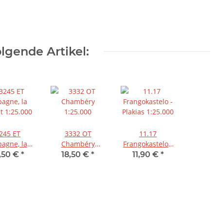
lgende Artikel:
245 ET
3332 OT
11.17
o/Valcellina
agne, la
Chambéry
Frangokastelo -
t 1:25.000
1:25.000
Plakias 1:25.000
,50 €
*
18,50 €
*
11,90 €
*