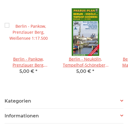
Berlin - Pankow,
Berlin - Neukölln,
Be
Prenzlauer Berg,
Tempelhof-Schöneberg
Ma
Weißensee 1:17.500
1:16.000
5,00 €
*
5,00 €
*
Kategorien
Informationen