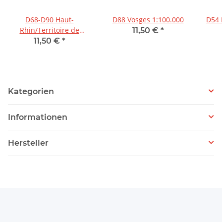
D68-D90 Haut-
D88 Vosges 1:100.000
D54 Meurthe-et-Moselle
Rhin/Territoire de
11,50 €
*
Belfort 1:100.000
11,50 €
*
Kategorien
Informationen
Hersteller