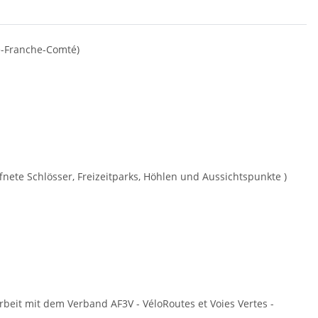
e-Franche-Comté)
nete Schlösser, Freizeitparks, Höhlen und Aussichtspunkte )
eit mit dem Verband AF3V - VéloRoutes et Voies Vertes -