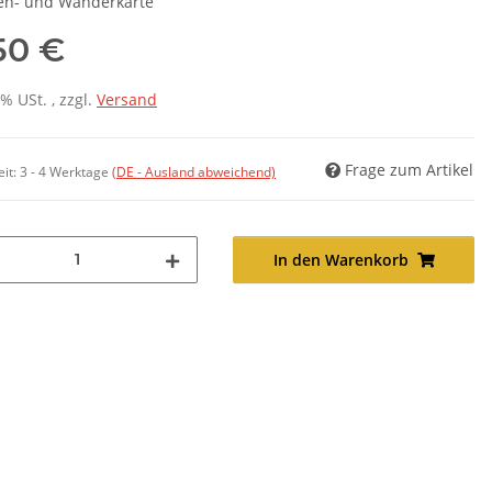
en- und Wanderkarte
,50 €
7% USt. , zzgl.
Versand
Frage zum Artikel
eit:
3 - 4 Werktage
(DE - Ausland abweichend)
In den Warenkorb