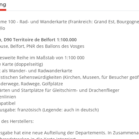
ung
sme 100 - Rad- und Wanderkarte (Frankreich: Grand Est, Bourgogn
élo
, D90 Territoire de Belfort 1:100.000
use, Belfort, PNR des Ballons des Vosges
desweite Reihe im Maßstab von 1:100 000
e Karte (doppelseitig)
t als Wander- und Radwanderkarte
istischen Sehenswürdigkeiten (Kirchen, Museen, für Besucher geöff
derwege, Radwege, Golfplätze
ärten und Startplätze für Gleitschirm- und Drachenflieger
enlinien
patibel
usgabe: französisch (Legende: auch in deutsch)
des Herstellers:
sgabe hat eine neue Aufteilung der Departements. In Zusammenarb