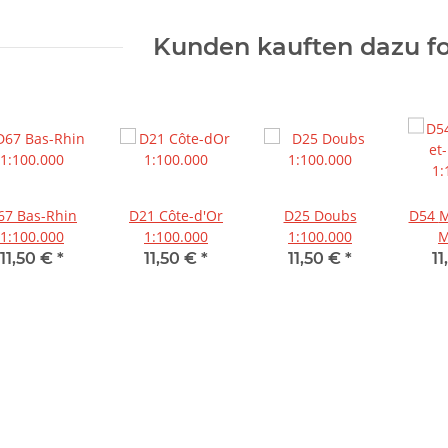
Kunden kauften dazu fo
67 Bas-Rhin
D21 Côte-d'Or
D25 Doubs
D54 Meurthe-et-
1:100.000
1:100.000
1:100.000
M
1:
11,50 €
*
11,50 €
*
11,50 €
*
1