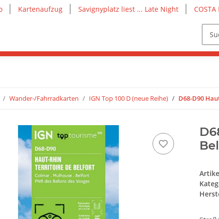
o
Kartenaufzug
Savignyplatz liest ... Late Night
COSTA 
Wander-/Fahrradkarten
IGN Top 100 D (neue Reihe)
D68-D90 Haut-
D68
Bel
Artik
Kateg
Herste