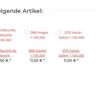
lgende Artikel:
D88 Vosges
D70 Haute-
oselle
1:100.000
Saône 1:100.000
100.000
1,50 €
*
11,50 €
*
11,50 €
*