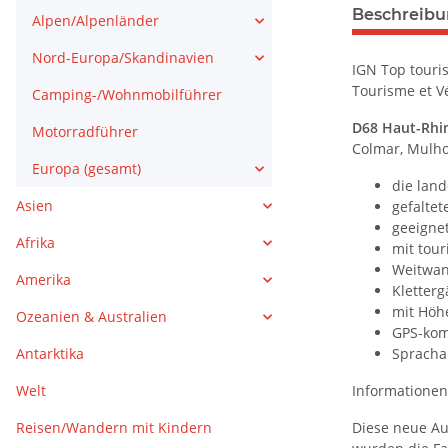
Beschreib
Alpen/Alpenländer
Nord-Europa/Skandinavien
IGN Top touri
Tourisme et V
Camping-/Wohnmobilführer
D68 Haut-Rhin
Motorradführer
Colmar, Mulho
Europa (gesamt)
die lan
Asien
gefaltet
geeigne
Afrika
mit tour
Weitwan
Amerika
Kletterg
mit Höh
Ozeanien & Australien
GPS-kom
Antarktika
Spracha
Welt
Informationen 
Reisen/Wandern mit Kindern
Diese neue Au