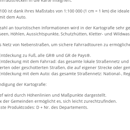
rradstrecken in die Karte integriert.
00 ist dank ihres Maßstabs von 1:100 000 (1 cm = 1 km) die ideale
mit dem Auto.
zahl an touristischen Informationen wird in der Kartografie sehr g
seen, Höhlen, Aussichtspunkte, Schutzhütten, Kletter- und Wildwa
es Netz von Nebenstraßen, um sichere Fahrradtouren zu ermöglich
 Entdeckung zu Fuß, alle GR® und GR de Pays®.
Entdeckung mit dem Fahrrad: das gesamte lokale Straßennetz und a
eerten oder geschotterten Straßen, die auf eigener Strecke oder
 Entdeckung mit dem Auto: das gesamte Straßennetz: National-, R
ndigung der Kartografie:
ief wird durch Höhenlinien und Maßpunkte dargestellt.
x der Gemeinden ermöglicht es, sich leicht zurechtzufinden.
ste Produktcodes: D + Nr. des Departements.