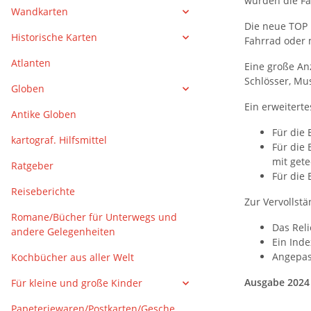
wurden die Fah
Wandkarten
Die neue TOP 1
Historische Karten
Fahrrad oder 
Atlanten
Eine große An
Schlösser, Mu
Globen
Ein erweitert
Antike Globen
Für die
kartograf. Hilfsmittel
Für die 
mit get
Ratgeber
Für die
Reiseberichte
Zur Vervollstä
Romane/Bücher für Unterwegs und
Das Rel
andere Gelegenheiten
Ein Inde
Angepas
Kochbücher aus aller Welt
Ausgabe 2024
Für kleine und große Kinder
Papeteriewaren/Postkarten/Gesche