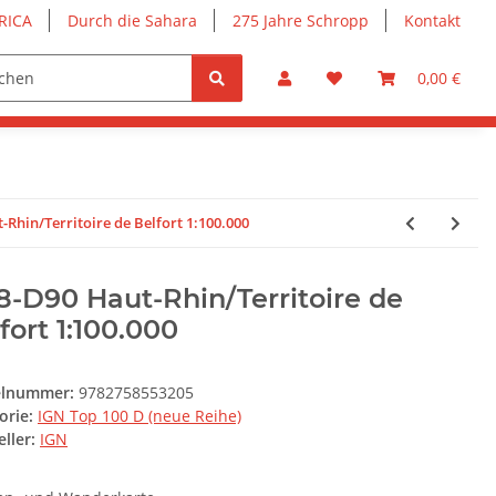
RICA
Durch die Sahara
275 Jahre Schropp
Kontakt
0,00 €
Rhin/Territoire de Belfort 1:100.000
-D90 Haut-Rhin/Territoire de
fort 1:100.000
elnummer:
9782758553205
orie:
IGN Top 100 D (neue Reihe)
ller:
IGN