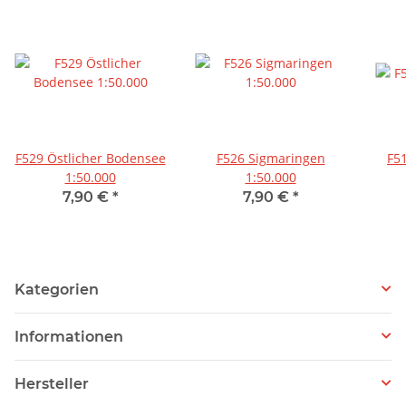
F529 Östlicher Bodensee
F526 Sigmaringen
F5
1:50.000
1:50.000
7,90 €
*
7,90 €
*
Kategorien
Informationen
Hersteller