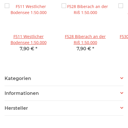
F511 Westlicher
F528 Biberach an der
F53
Bodensee 1:50.000
Riß 1:50.000
7,90 €
*
7,90 €
*
Kategorien
Informationen
Hersteller