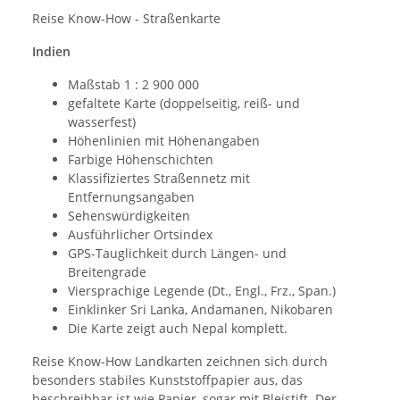
Reise Know-How - Straßenkarte
Indien
Maßstab 1 : 2 900 000
gefaltete Karte (doppelseitig, reiß- und
wasserfest)
Höhenlinien mit Höhenangaben
Farbige Höhenschichten
Klassifiziertes Straßennetz mit
Entfernungsangaben
Sehenswürdigkeiten
Ausführlicher Ortsindex
GPS-Tauglichkeit durch Längen- und
Breitengrade
Viersprachige Legende (Dt., Engl., Frz., Span.)
Einklinker Sri Lanka, Andamanen, Nikobaren
Die Karte zeigt auch Nepal komplett.
Reise Know-How Landkarten zeichnen sich durch
besonders stabiles Kunststoffpapier aus, das
beschreibbar ist wie Papier, sogar mit Bleistift. Der