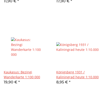
Wanderkarte
11,90 €
*
17,90 €
*
Kaukasus: Bezingi
Königsberg 1931 /
Wanderkarte 1:100 000
Kaliningrad heute 1:10.000
19,90 €
*
8,95 €
*