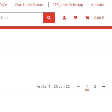
RICA
Durch die Sahara
275 Jahre Schropp
Kontakt
0,00 €
Artikel 1 - 20 von 22
1
2