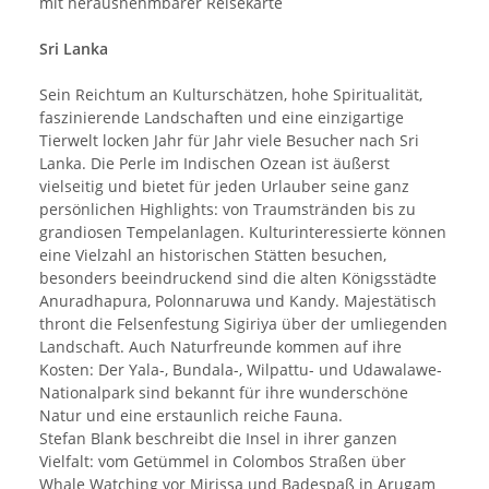
mit herausnehmbarer Reisekarte
Sri Lanka
Sein Reichtum an Kulturschätzen, hohe Spiritualität,
faszinierende Landschaften und eine einzigartige
Tierwelt locken Jahr für Jahr viele Besucher nach Sri
Lanka. Die Perle im Indischen Ozean ist äußerst
vielseitig und bietet für jeden Urlauber seine ganz
persönlichen Highlights: von Traumstränden bis zu
grandiosen Tempelanlagen. Kulturinteressierte können
eine Vielzahl an historischen Stätten besuchen,
besonders beeindruckend sind die alten Königsstädte
Anuradhapura, Polonnaruwa und Kandy. Majestätisch
thront die Felsenfestung Sigiriya über der umliegenden
Landschaft. Auch Naturfreunde kommen auf ihre
Kosten: Der Yala-, Bundala-, Wilpattu- und Udawalawe-
Nationalpark sind bekannt für ihre wunderschöne
Natur und eine erstaunlich reiche Fauna.
Stefan Blank beschreibt die Insel in ihrer ganzen
Vielfalt: vom Getümmel in Colombos Straßen über
Whale Watching vor Mirissa und Badespaß in Arugam